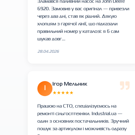
Зламався паливний насос на John Deere
6920. Замовив у вас оригінал — привезли
через два дні, став як рідний. Дякую
хлопцям з гарячої лінії, що підказали
правильний номер у каталозі: я б сам
шукав довг...
28.04.2026
Ігор Мельник
І
★★★★★
Працюю на СТО, спеціалізуємось на
ремонті сільгосптехніки. Industrial.ua —
один з основних постачальників. Зручний
пошук за артикулом і можливість одразу