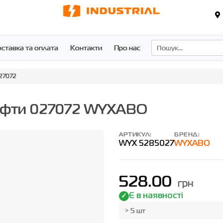
ставка та оплата
Контакти
Про нас
27072
уфти 027072 WYXABO
АРТИКУЛ:
БРЕНД:
WYX 5285027
WYXABO
528.00
грн
Є в наявності
> 5 шт