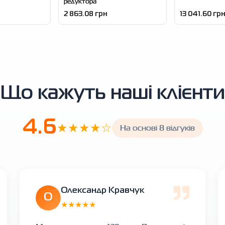
редуктора
2 863.08 грн
13 041.60 грн
Що кажуть наші клієнти
4.6
★★★★☆
На основі 8 відгуків
Олександр Кравчук
О
★★★★★