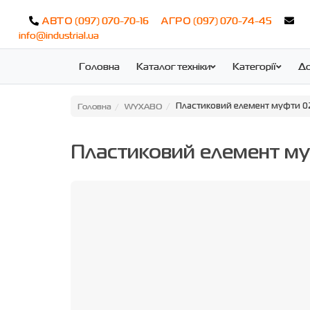
(097) 070-70-16
(097) 070-74-45
АВТО
АГРО
info@industrial.ua
Головна
Каталог техніки
Категорії
До
Головна
WYXABO
Пластиковий елемент муфти 0
Пластиковий елемент м