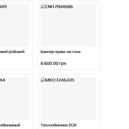
овий різбовий
Бампер права частина
6 600.00 грн
мбінований
Теплообмінник EGR