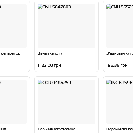
 сепаратор
Зачеп капоту
З'єднувач кут
1 122.00 грн
195.36 грн
ння
Сальник хвостовика
Перемикач ко