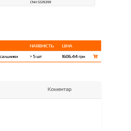
CNH 5519399
НАЯВНІСТЬ
ЦІНА
 сальники
> 5 шт
1606.44 грн
Коментар