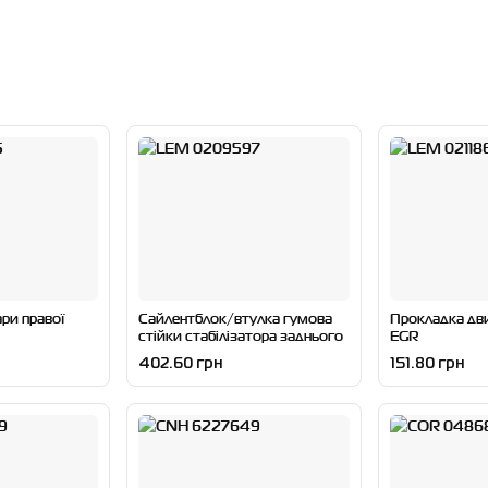
ри правої
Сайлентблок/втулка гумова
Прокладка дв
стійки стабілізатора заднього
EGR
402.60 грн
151.80 грн