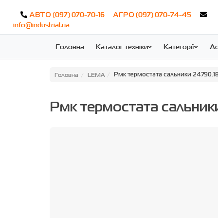
(097) 070-70-16
(097) 070-74-45
АВТО
АГРО
info@industrial.ua
Головна
Каталог техніки
Категорії
До
Головна
LEMA
Рмк термостата сальники 24790.1
Рмк термостата сальник