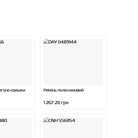
игуна кришки
Ремінь поліклиновий
1 267.20 грн