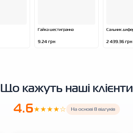
Гайка шестигранна
Сальник дифе
9.24 грн
2 439.36 грн
Що кажуть наші клієнти
4.6
★★★★☆
На основі 8 відгуків