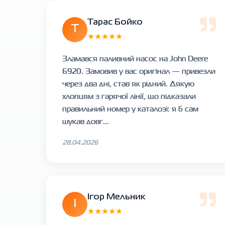
Тарас Бойко
Т
★★★★★
Зламався паливний насос на John Deere
6920. Замовив у вас оригінал — привезли
через два дні, став як рідний. Дякую
хлопцям з гарячої лінії, що підказали
правильний номер у каталозі: я б сам
шукав довг...
28.04.2026
Ігор Мельник
І
★★★★★