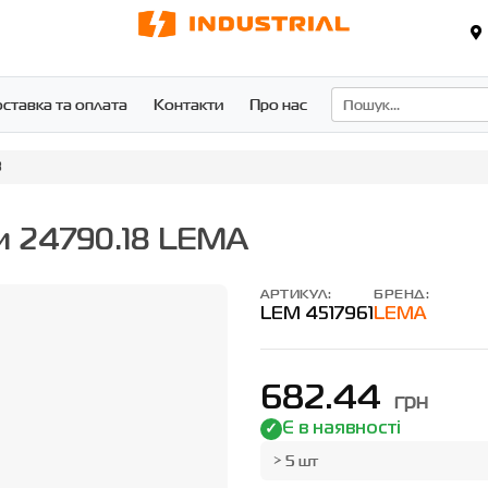
ставка та оплата
Контакти
Про нас
8
и 24790.18 LEMA
АРТИКУЛ:
БРЕНД:
LEM 4517961
LEMA
682.44
грн
Є в наявності
> 5 шт