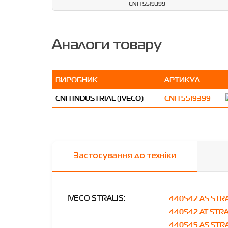
CNH 5519399
Аналоги товару
ВИРОБНИК
АРТИКУЛ
CNH INDUSTRIAL (IVECO)
CNH 5519399
Застосування до техніки
440S42 AS STR
IVECO STRALIS:
440S42 AT STR
440S45 AS STRA