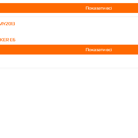
Показати всі
.MY2013
KKER E6
Показати всі