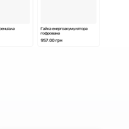
ренціала
Гайка енергоакумулятора
гофрована
957.00 грн