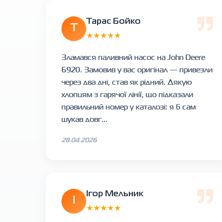
Тарас Бойко
Т
★★★★★
Зламався паливний насос на John Deere
6920. Замовив у вас оригінал — привезли
через два дні, став як рідний. Дякую
хлопцям з гарячої лінії, що підказали
правильний номер у каталозі: я б сам
шукав довг...
28.04.2026
Ігор Мельник
І
★★★★★