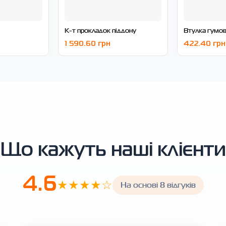
К-т прокладок піддону
Втулка гумо
1 590.60 грн
422.40 грн
Що кажуть наші клієнти
4.6
★★★★☆
На основі 8 відгуків