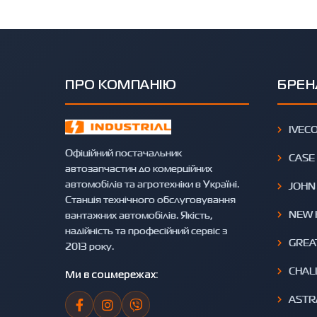
ПРО КОМПАНІЮ
БРЕН
IVEC
Офіційний постачальник
CASE
автозапчастин до комерційних
автомобілів та агротехніки в Україні.
JOHN
Станція технічного обслуговування
NEW 
вантажних автомобілів. Якість,
надійність та професійний сервіс з
GREA
2013 року.
CHAL
Ми в соцмережах:
ASTR