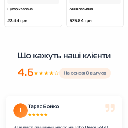
Сухар клапана
Лінія паливна
22.44 грн
675.84 грн
Що кажуть наші клієнти
4.6
★★★★☆
На основі 8 відгуків
Тарас Бойко
Т
★★★★★
Зламався паливний насос на John Deere 6920.