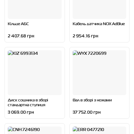
Кільце АБС
Кабель датчика NOX AdBlue
2 407.68 грн
2 954.16 грн
Диск сошника в зборі
Вал в зборі з ножами
стандартна ступиця
3 069.00 грн
37 752.00 грн