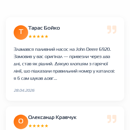
Тарас Бойко
Т
★★★★★
Зламався паливний насос на John Deere 6920.
Замовив у вас оригінал — привезли через два
дні, став як рідний. Дякую хлопцям з гарячої
лінії, що підказали правильний номер у каталозі:
я б сам шукав довг...
28.04.2026
Олександр Кравчук
О
★★★★★