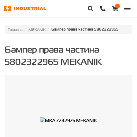
Головна
Головна
MEKANIK
Бампер права частина 5802322965
Каталог техніки
Бампер права частина
Категорії
5802322965 MEKANIK
Доставка та оплата
Контакти
Про нас
Особистий кабінет