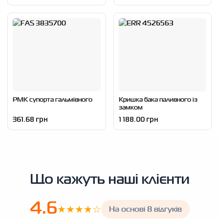
РМК супорта гальмівного
Кришка бака паливного із
замком
361.68 грн
1 188.00 грн
Що кажуть наші клієнти
4.6
★★★★☆
На основі 8 відгуків