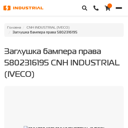
Головна
Головна
CNH INDUSTRIAL (IVECO)
Заглушка бампера права 5802316195
Каталог техніки
Заглушка бампера права
Категорії
5802316195 CNH INDUSTRIAL
Доставка та оплата
(IVECO)
Контакти
Про нас
Особистий кабінет