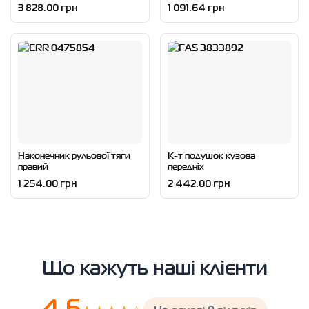
3 828.00 грн
1 091.64 грн
Наконечник рульової тяги
К-т подушок кузова
правий
передніх
1 254.00 грн
2 442.00 грн
Що кажуть наші клієнти