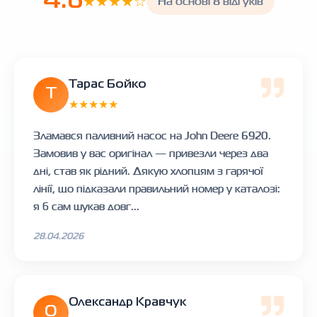
4.6
★★★★☆
На основі 8 відгуків
Тарас Бойко
Т
★★★★★
Зламався паливний насос на John Deere 6920.
Замовив у вас оригінал — привезли через два
дні, став як рідний. Дякую хлопцям з гарячої
лінії, що підказали правильний номер у каталозі:
я б сам шукав довг...
28.04.2026
Олександр Кравчук
О