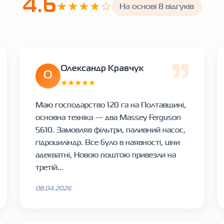
4.6
★★★★☆
На основі 8 відгуків
Олександр Кравчук
О
★★★★★
Маю господарство 120 га на Полтавщині,
основна техніка — два Massey Ferguson
5610. Замовляв фільтри, паливний насос,
гідроциліндр. Все було в наявності, ціни
адекватні, Новою поштою привезли на
третій...
08.04.2026