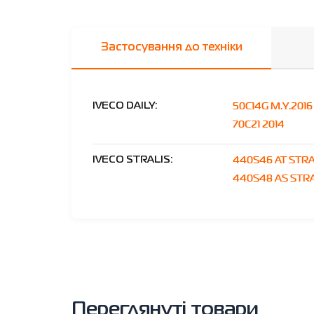
Застосування до техніки
50C14G M.Y.2016
IVECO DAILY:
70C21 2014
440S46 AT STR
IVECO STRALIS:
440S48 AS STRA
Переглянуті товари