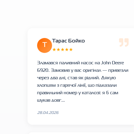
Тарас Бойко
Т
★★★★★
Зламався паливний насос на John Deere
6920. Замовив у вас оригінал — привезли
через два дні, став як рідний. Дякую
хлопцям з гарячої лінії, що підказали
правильний номер у каталозі: я б сам
шукав довг...
28.04.2026