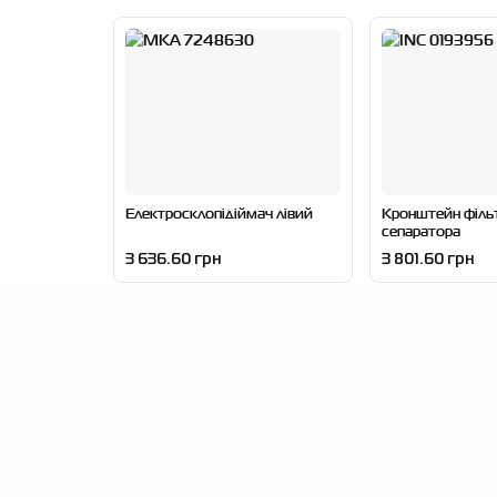
Електросклопідіймач лівий
Кронштейн філь
сепаратора
3 636.60 грн
3 801.60 грн