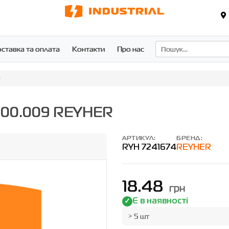
ставка та оплата
Контакти
Про нас
9
0600.009 REYHER
АРТИКУЛ:
БРЕНД:
RYH 7241674
REYHER
18.48
грн
Є в наявності
> 5 шт