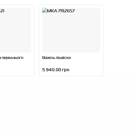
а переднього
Важіль підвіски
5 940.00 грн