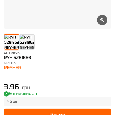
АРТИКУЛ:
RYH 5281863
БРЕНД:
REYHER
грн
3.96
Є в наявності
> 5 шт