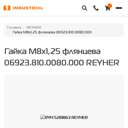
Головна
Головна
REYHER
Гайка M8x1,25 флянцева 06923.810.0080.000
Каталог техніки
Гайка M8x1,25 флянцева
Категорії
06923.810.0080.000 REYHER
Доставка та оплата
Контакти
Про нас
Особистий кабінет