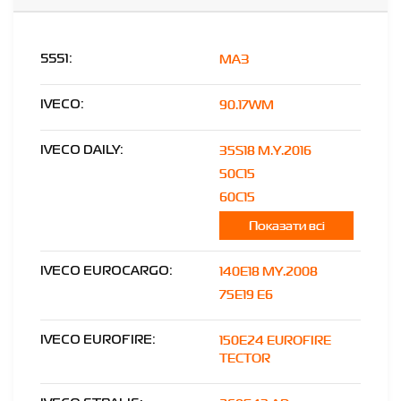
МАЗ
5551:
90.17WM
IVECO:
35S18 M.Y.2016
IVECO DAILY:
50C15
60C15
Показати всі
140E18 MY.2008
IVECO EUROCARGO:
75E19 E6
150E24 EUROFIRE
IVECO EUROFIRE:
TECTOR