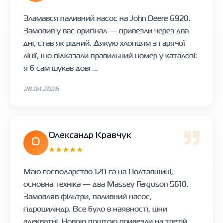
Зламався паливний насос на John Deere 6920.
Замовив у вас оригінал — привезли через два
дні, став як рідний. Дякую хлопцям з гарячої
лінії, що підказали правильний номер у каталозі:
я б сам шукав довг...
28.04.2026
Олександр Кравчук
О
★★★★★
Маю господарство 120 га на Полтавщині,
основна техніка — два Massey Ferguson 5610.
Замовляв фільтри, паливний насос,
гідроциліндр. Все було в наявності, ціни
адекватні, Новою поштою привезли на третій...