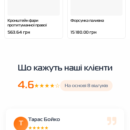
Кронштейн фари
Форсунка паливна
протитуманної правої
563.64 грн
15 180.00 грн
Що кажуть наші клієнти
4.6
★★★★☆
На основі 8 відгуків
Тарас Бойко
Т
★★★★★