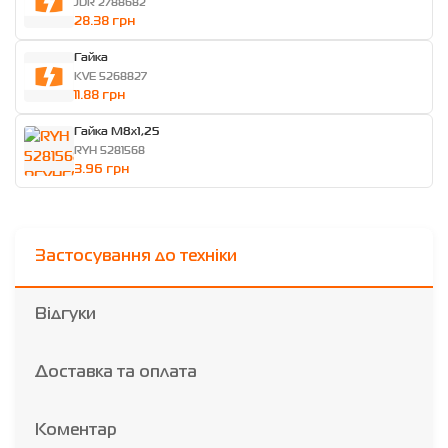
JDR 2788682
28.38 грн
Гайка
KVE 5268827
11.88 грн
Гайка M8x1,25
RYH 5281568
3.96 грн
Застосування до техніки
Відгуки
Доставка та оплата
Коментар