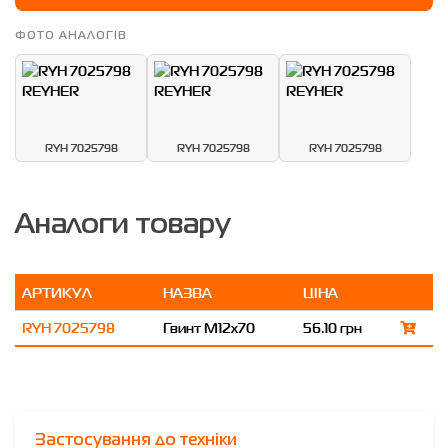
ФОТО АНАЛОГІВ
RYH 7025798
RYH 7025798
RYH 7025798
Аналоги товару
АРТИКУЛ
НАЗВА
ЦІНА
RYH 7025798
Гвинт M12x70
56.10 грн
Застосування до техніки