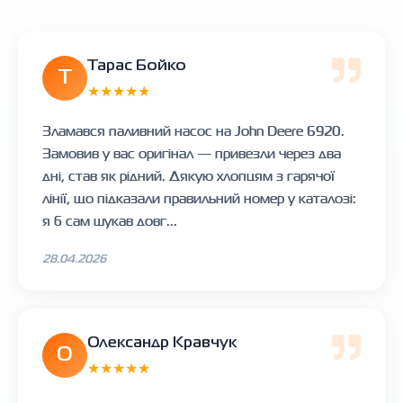
Тарас Бойко
Т
★★★★★
Зламався паливний насос на John Deere 6920.
Замовив у вас оригінал — привезли через два
дні, став як рідний. Дякую хлопцям з гарячої
лінії, що підказали правильний номер у каталозі:
я б сам шукав довг...
28.04.2026
Олександр Кравчук
О
★★★★★