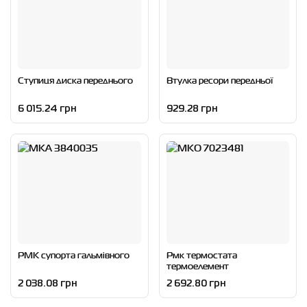
Ступиця диска переднього
Втулка ресори передньої
6 015.24 грн
929.28 грн
РМК супорта гальмівного
Рмк термостата
термоелемент
2 038.08 грн
2 692.80 грн