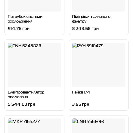
Патрубок системи
Підігрівач паливного
охолодження
фільтру
914.76 грн
8 248.68 грн
Електровентилятор
Гайка 1/4
опалювача
5 544.00 грн
3.96 грн