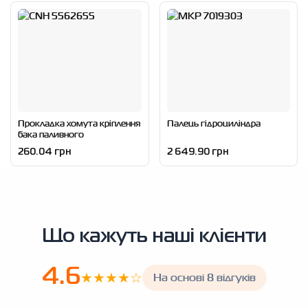
Прокладка хомута кріплення
Палець гідроциліндра
бака паливного
260.04 грн
2 649.90 грн
Що кажуть наші клієнти
4.6
★★★★☆
На основі 8 відгуків