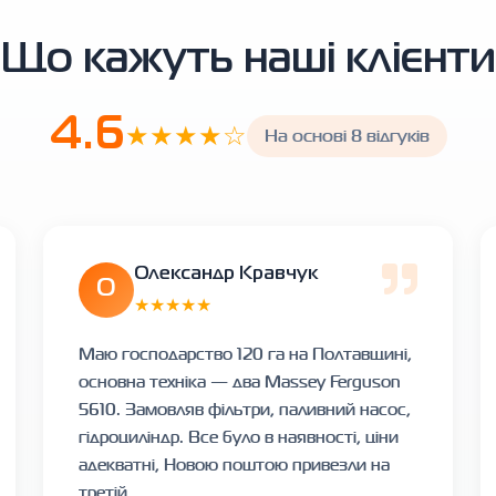
Що кажуть наші клієнти
4.6
★★★★☆
На основі 8 відгуків
Олександр Кравчук
О
★★★★★
Маю господарство 120 га на Полтавщині,
основна техніка — два Massey Ferguson
5610. Замовляв фільтри, паливний насос,
гідроциліндр. Все було в наявності, ціни
адекватні, Новою поштою привезли на
третій...