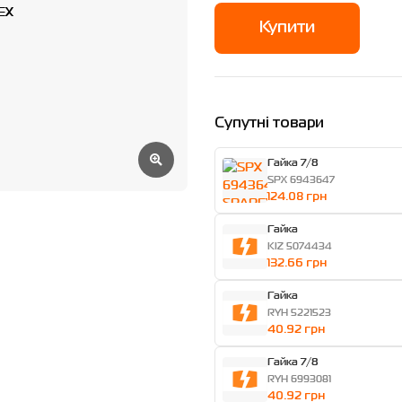
Купити
Супутні товари
Гайка 7/8
SPX 6943647
124.08 грн
Гайка
KIZ 5074434
132.66 грн
Гайка
RYH 5221523
40.92 грн
Гайка 7/8
RYH 6993081
40.92 грн