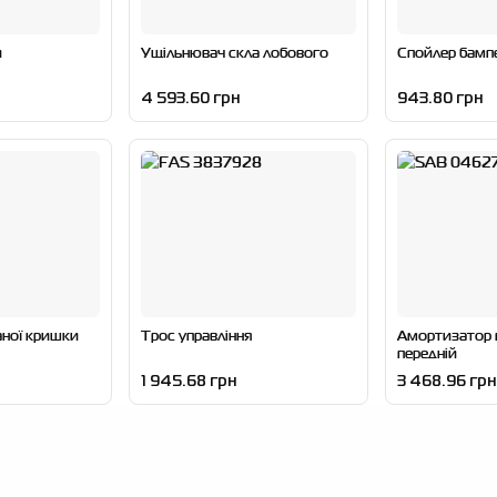
и
Ущільнювач скла лобового
Спойлер бампе
4 593.60 грн
943.80 грн
аної кришки
Трос управління
Амортизатор п
передній
1 945.68 грн
3 468.96 грн