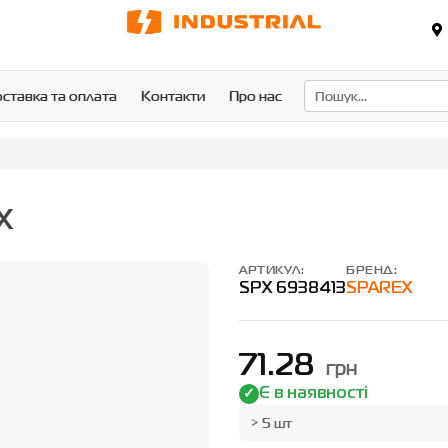
ставка та оплата
Контакти
Про нас
X
АРТИКУЛ:
БРЕНД:
SPX 6938413
SPAREX
71.28
грн
Є в наявності
> 5 шт