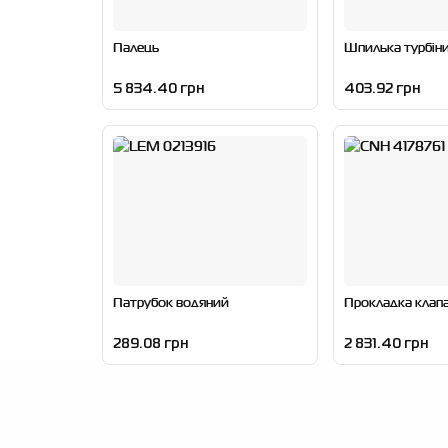
Палець
Шпилька турбін
5 834.40 грн
403.92 грн
Патрубок водяний
Прокладка клап
289.08 грн
2 831.40 грн