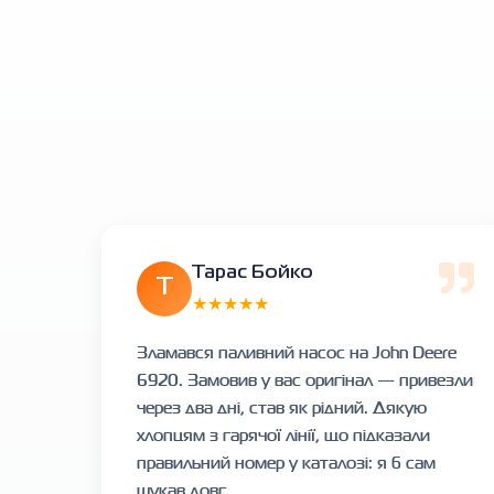
Тарас Бойко
Т
★★★★★
Зламався паливний насос на John Deere
6920. Замовив у вас оригінал — привезли
через два дні, став як рідний. Дякую
хлопцям з гарячої лінії, що підказали
правильний номер у каталозі: я б сам
шукав довг...