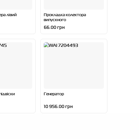
ра лівий
Прокладка колектора
випускного
66.00 грн
ідвіски
Генератор
10 956.00 грн