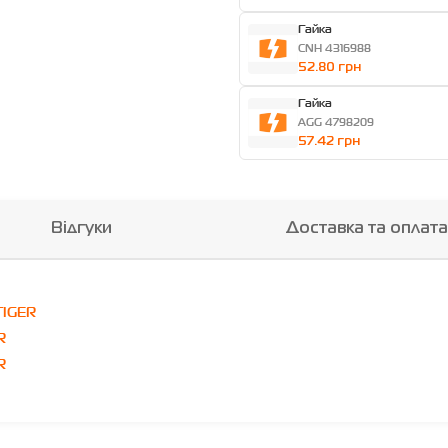
Гайка
CNH 4316988
52.80 грн
Гайка
AGG 4798209
57.42 грн
Відгуки
Доставка та оплата
TIGER
R
R