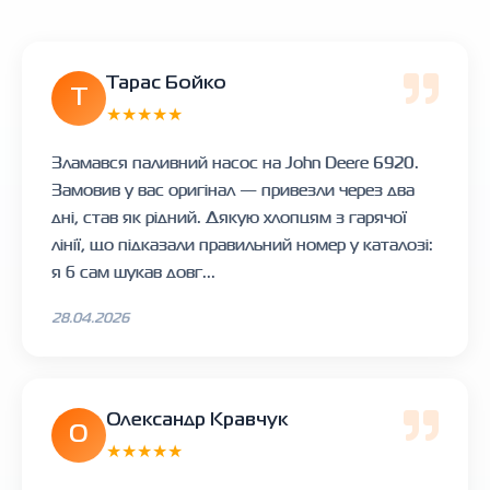
Тарас Бойко
Т
★★★★★
Зламався паливний насос на John Deere 6920.
Замовив у вас оригінал — привезли через два
дні, став як рідний. Дякую хлопцям з гарячої
лінії, що підказали правильний номер у каталозі:
я б сам шукав довг...
28.04.2026
Олександр Кравчук
О
★★★★★