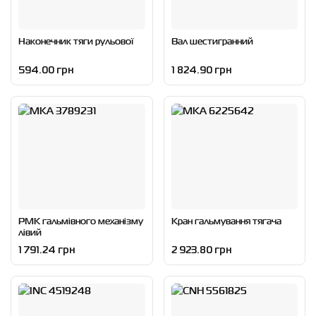
Наконечник тяги рульової
Вал шестигранний
594.00 грн
1 824.90 грн
РМК гальмівного механізму
Кран гальмування тягача
лівий
1 791.24 грн
2 923.80 грн