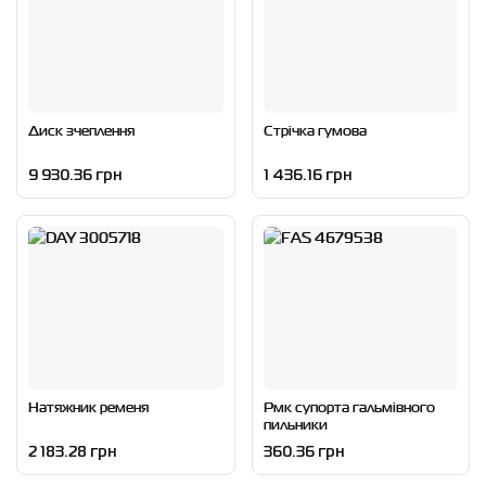
Диск зчеплення
Стрічка гумова
9 930.36 грн
1 436.16 грн
Натяжник ременя
Рмк супорта гальмівного
пильники
2 183.28 грн
360.36 грн