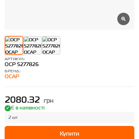
АРТИКУЛ:
OCP 5277826
БРЕНД:
OCAP
грн
2080.32
Є в наявності
2 шт
Купити