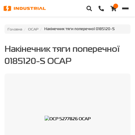
Головна
Головна
OCAP
Накінечник тяги поперечної 0185120-S
Каталог техніки
Накінечник тяги поперечної
Категорії
0185120-S OCAP
Доставка та оплата
Контакти
Про нас
Особистий кабінет