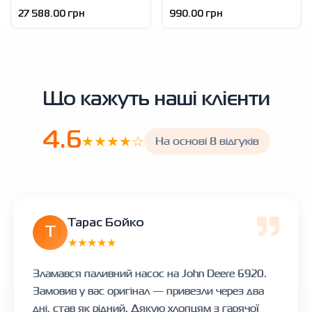
27 588.00 грн
990.00 грн
Що кажуть наші клієнти
4.6
★★★★☆
На основі 8 відгуків
Тарас Бойко
Т
★★★★★
Зламався паливний насос на John Deere 6920.
Замовив у вас оригінал — привезли через два
дні, став як рідний. Дякую хлопцям з гарячої