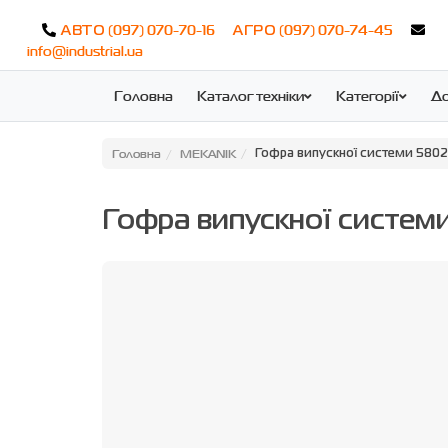
(097) 070-70-16
(097) 070-74-45
АВТО
АГРО
info@industrial.ua
Головна
Каталог техніки
Категорії
До
Головна
MEKANIK
Гофра випускної системи 580
Гофра випускної систе