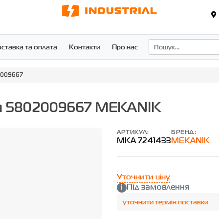
ставка та оплата
Контакти
Про нас
2009667
ми 5802009667 MEKANIK
АРТИКУЛ:
БРЕНД:
MKA 7241433
MEKANIK
Уточнити ціну
Під замовлення
уточнити термін поставки