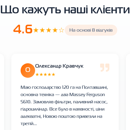
Що кажуть наші клієнти
4.6
★★★★☆
На основі 8 відгуків
Олександр Кравчук
О
★★★★★
Маю господарство 120 га на Полтавщині,
основна техніка — два Massey Ferguson
5610. Замовляв фільтри, паливний насос,
гідроциліндр. Все було в наявності, ціни
адекватні, Новою поштою привезли на
третій...