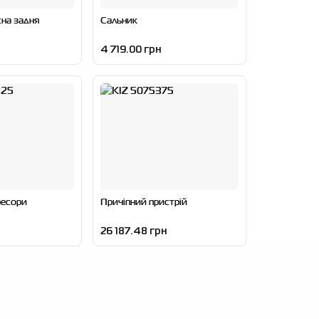
на задня
Сальник
4 719.00 грн
ресори
Причіпний пристрій
26 187.48 грн