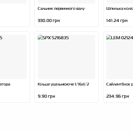
Сальник первинного валу
Шпилька коліс
330.00 грн
141.24 грн
атора
Кільце ущільнююче 1/16x1/2
Сайлентблок 
9.90 грн
234.96 грн