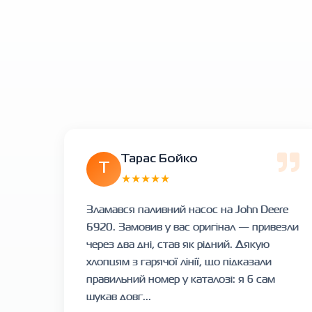
Тарас Бойко
Т
★★★★★
Зламався паливний насос на John Deere
6920. Замовив у вас оригінал — привезли
через два дні, став як рідний. Дякую
хлопцям з гарячої лінії, що підказали
правильний номер у каталозі: я б сам
шукав довг...