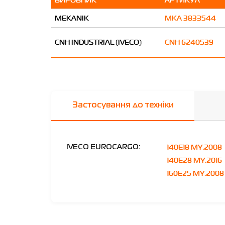
MEKANIK
MKA 3833544
CNH INDUSTRIAL (IVECO)
CNH 6240539
Застосування до техніки
140E18 MY.2008
IVECO EUROCARGO:
140E28 MY.2016
160E25 MY.2008