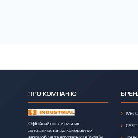
ПРО КОМПАНІЮ
БРЕН
IVEC
Офіційний постачальник
CASE
автозапчастин до комерційних
автомобілів та агротехніки в Україні.
JOHN