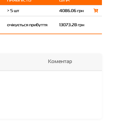
> 5 шт
4086.06 грн
очікується прибуття
13073.28 грн
Коментар