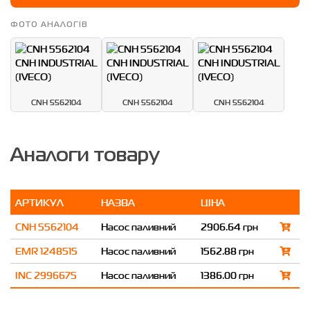
ФОТО АНАЛОГІВ
CNH 5562104
CNH 5562104
CNH 5562104
Аналоги товару
АРТИКУЛ
НАЗВА
ЦІНА
CNH 5562104
Насос паливний
2906.64 грн
EMR 1248515
Насос паливний
1562.88 грн
INC 2996675
Насос паливний
1386.00 грн