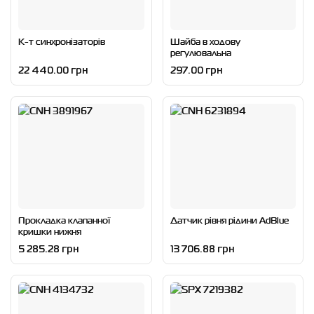
К-т синхронізаторів
Шайба в ходову
регулювальна
22 440.00 грн
297.00 грн
Прокладка клапанної
Датчик рівня рідини AdBlue
кришки нижня
5 285.28 грн
13 706.88 грн