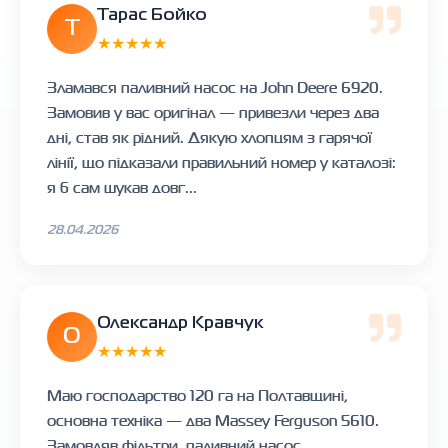
Тарас Бойко
Т
★★★★★
Зламався паливний насос на John Deere 6920.
Замовив у вас оригінал — привезли через два
дні, став як рідний. Дякую хлопцям з гарячої
лінії, що підказали правильний номер у каталозі:
я б сам шукав довг...
28.04.2026
Олександр Кравчук
О
★★★★★
Маю господарство 120 га на Полтавщині,
основна техніка — два Massey Ferguson 5610.
Замовляв фільтри, паливний насос,