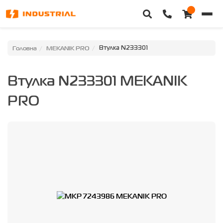
Головна
Головна
MEKANIK PRO
Втулка N233301
Каталог техніки
Втулка N233301 MEKANIK
Категорії
PRO
Доставка та оплата
Контакти
Про нас
Особистий кабінет