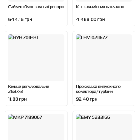
Сайлентблок задньої ресори
К-т гальмівних накладок
644.16 грн
4 488.00 грн
Кільце регулювальне
Прокладка випускного
21x37x3
колектора/турбіни
11.88 грн
92.40 грн