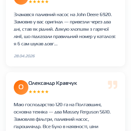
★★★★★
Зламався паливний насос на John Deere 6920.
Замовив у вас оригінал — привезли через два
дні, став як рідний. Дякую хлопцям з гарячої
лінії, що підказали правильний номер у каталозі:
я б сам шукав довг...
28.04.2026
Олександр Кравчук
О
★★★★★
Маю господарство 120 га на Полтавщині,
основна техніка — два Massey Ferguson 5610.
Замовляв фільтри, паливний насос,
гідроциліндр. Все було в наявності, ціни