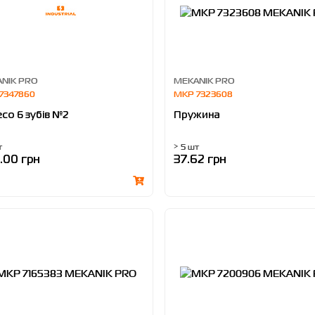
NIK PRO
MEKANIK PRO
7347860
MKP 7323608
со 6 зубів №2
Пружина
т
> 5 шт
.00 грн
37.62 грн