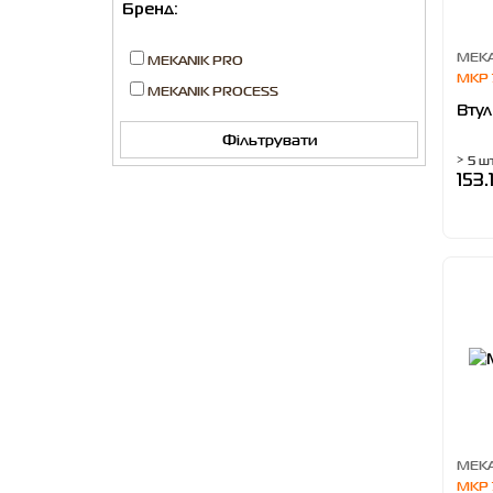
Бренд:
MEKA
MEKANIK PRO
MKP 
MEKANIK PROCESS
Втул
Фільтрувати
> 5 ш
153.
MEKA
MKP 