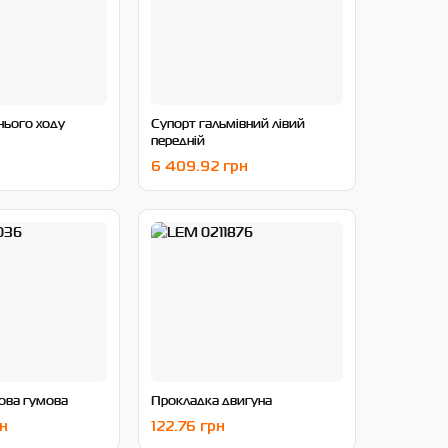
нього ходу
Супорт гальмівний лівий
передній
6 409.92 грн
ова гумова
Прокладка двигуна
рн
122.76 грн