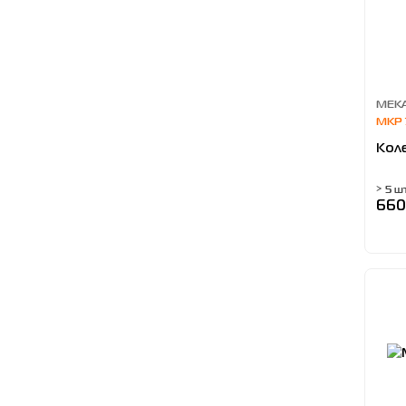
MEKA
MKP 
Коле
> 5 ш
660