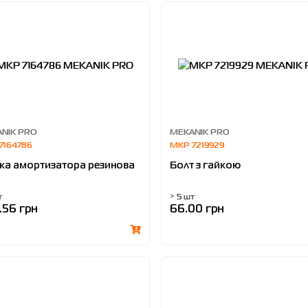
NIK PRO
MEKANIK PRO
7164786
MKP 7219929
ка амортизатора резинова
Болт з гайкою
т
> 5 шт
.56 грн
66.00 грн