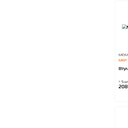
MEKA
MKP 
Втул
> 5 ш
208