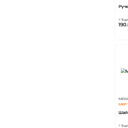
Ручк
> 5 ш
190
MEKA
MKP 
Шай
> 5 ш