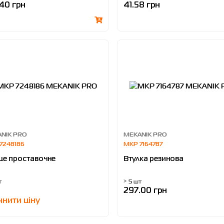
.40 грн
41.58 грн
NIK PRO
MEKANIK PRO
7248186
MKP 7164787
це проставочне
Втулка резинова
т
> 5 шт
297.00 грн
чнити ціну