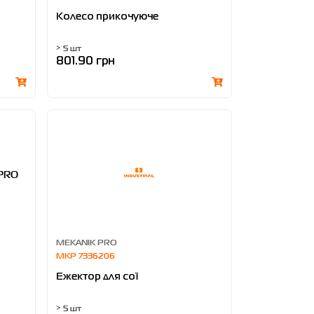
Колесо прикочуюче
> 5 шт
801.90 грн
MEKANIK PRO
MKP 7336206
Ежектор для сої
> 5 шт