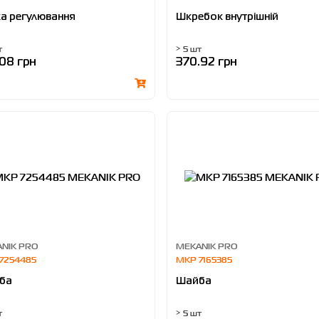
а регулювання
Шкребок внутрішній
т
> 5 шт
.08 грн
370.92 грн
NIK PRO
MEKANIK PRO
7254485
MKP 7165385
ба
Шайба
т
> 5 шт