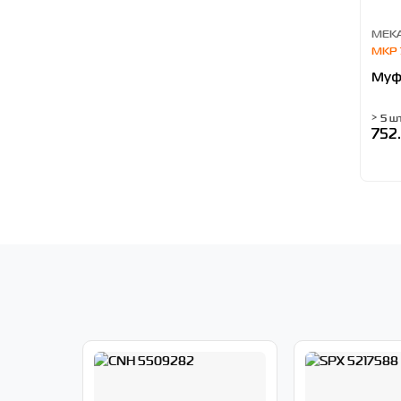
MEKA
MKP 
Муф
> 5 ш
752