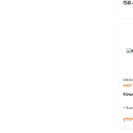
158
MEKA
MKP 
Кіль
> 5 ш
уто