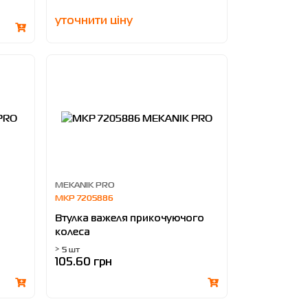
уточнити ціну
MEKANIK PRO
MKP 7205886
Втулка важеля прикочуючого
колеса
> 5 шт
105.60 грн