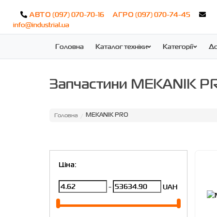
(097) 070-70-16
(097) 070-74-45
АВТО
АГРО
info@industrial.ua
Головна
Каталог техніки
Категорії
До
Запчастини MEKANIK P
Головна
/
MEKANIK PRO
Ціна:
-
UAH