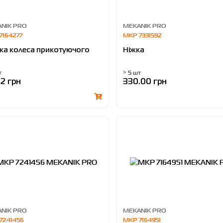
NIK PRO
MEKANIK PRO
7164277
MKP 7331592
ка колеса прикотуючого
Ніжка
т
> 5 шт
12 грн
330.00 грн
NIK PRO
MEKANIK PRO
7241456
MKP 7164951