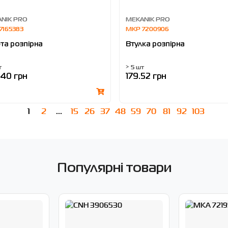
NIK PRO
MEKANIK PRO
7165383
MKP 7200906
та розпірна
Втулка розпірна
т
> 5 шт
.40 грн
179.52 грн
1
2
...
15
26
37
48
59
70
81
92
103
Популярні товари