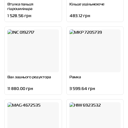
Втулка пальця
Кільце ущільнююче
гідроциліндра
1 528.56 грн
483.12 грн
Вал заднього редуктора
Рамка
11 880.00 грн
3 599.64 грн