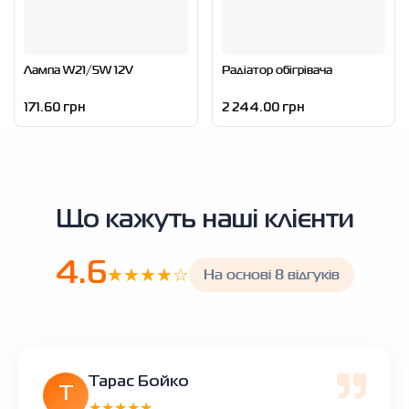
Лампа W21/5W 12V
Радіатор обігрівача
171.60 грн
2 244.00 грн
Що кажуть наші клієнти
4.6
★★★★☆
На основі 8 відгуків
Тарас Бойко
Т
★★★★★