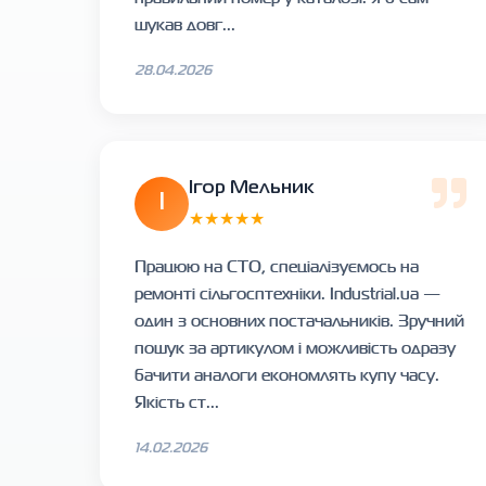
шукав довг...
28.04.2026
Ігор Мельник
І
★★★★★
Працюю на СТО, спеціалізуємось на
ремонті сільгосптехніки. Industrial.ua —
один з основних постачальників. Зручний
пошук за артикулом і можливість одразу
бачити аналоги економлять купу часу.
Якість ст...
14.02.2026