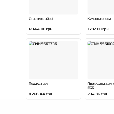
Стартер в зборі
Кульова опора
12 144.00 грн
1 782.00 грн
Педаль газу
Прокладка двиг
EGR
8 206.44 грн
294.36 грн