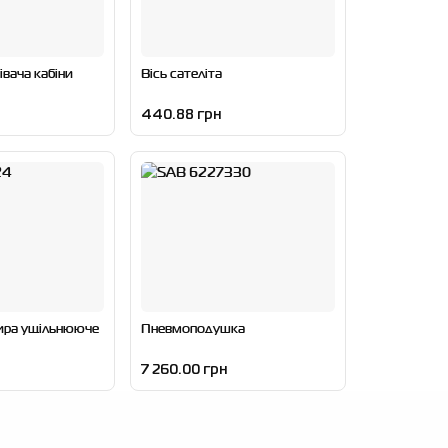
івача кабіни
Вісь сателіта
440.88 грн
сира ущільнююче
Пневмоподушка
7 260.00 грн