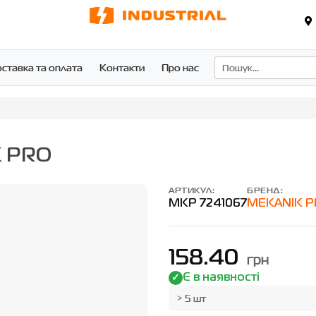
ставка та оплата
Контакти
Про нас
K PRO
АРТИКУЛ:
БРЕНД:
MKP 7241067
MEKANIK 
158.40
грн
Є в наявності
> 5 шт