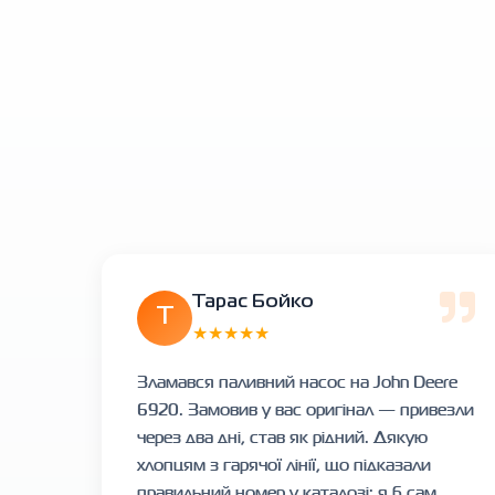
Тарас Бойко
Т
★★★★★
Зламався паливний насос на John Deere
6920. Замовив у вас оригінал — привезли
через два дні, став як рідний. Дякую
хлопцям з гарячої лінії, що підказали
правильний номер у каталозі: я б сам