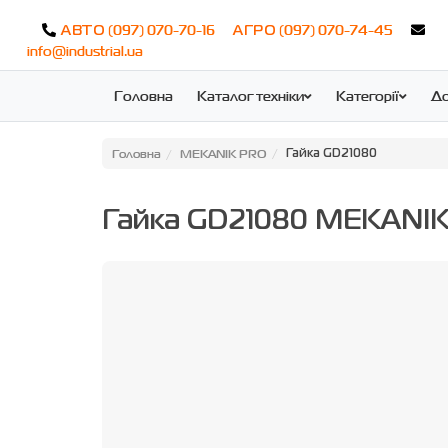
(097) 070-70-16
(097) 070-74-45
АВТО
АГРО
info@industrial.ua
Головна
Каталог техніки
Категорії
До
Головна
MEKANIK PRO
Гайка GD21080
Гайка GD21080 MEKANI