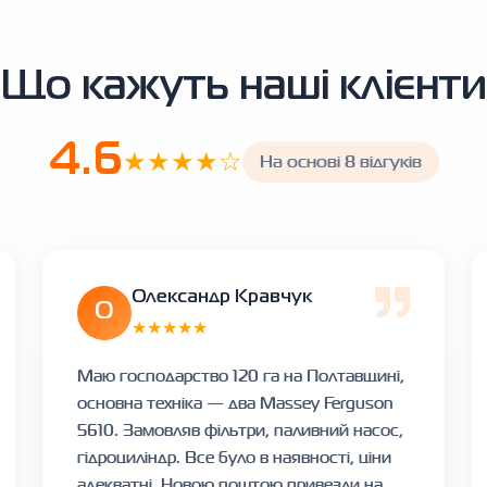
Що кажуть наші клієнти
4.6
★★★★☆
На основі 8 відгуків
Олександр Кравчук
О
★★★★★
Маю господарство 120 га на Полтавщині,
основна техніка — два Massey Ferguson
5610. Замовляв фільтри, паливний насос,
гідроциліндр. Все було в наявності, ціни
адекватні, Новою поштою привезли на