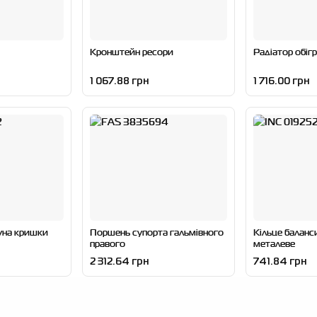
Кронштейн ресори
Радіатор обігр
1 067.88 грн
1 716.00 грн
уна кришки
Поршень супорта гальмівного
Кільце балан
правого
металеве
2 312.64 грн
741.84 грн