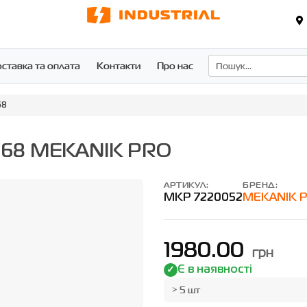
ставка та оплата
Контакти
Про нас
68
0068 MEKANIK PRO
АРТИКУЛ:
БРЕНД:
MKP 7220052
MEKANIK 
1980.00
грн
Є в наявності
> 5 шт