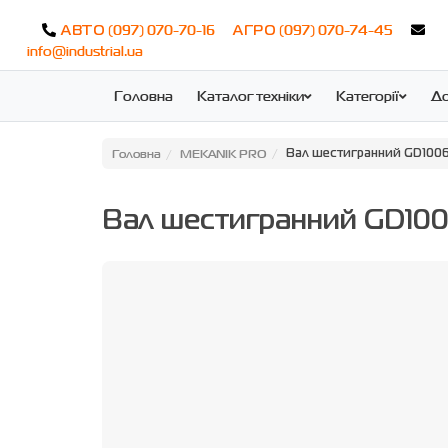
(097) 070-70-16
(097) 070-74-45
АВТО
АГРО
info@industrial.ua
Головна
Каталог техніки
Категорії
До
Головна
MEKANIK PRO
Вал шестигранний GD100
Вал шестигранний GD1