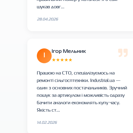
шукав довг...
28.04.2026
Ігор Мельник
І
★★★★★
Працюю на СТО, спеціалізуємось на
ремонті сільгосптехніки. Industrial.ua —
один з основних постачальників. Зручний
пошук за артикулом і можливість одразу
бачити аналоги економлять купу часу.
Якість ст...
14.02.2026