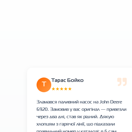
Тарас Бойко
Т
★★★★★
Зламався паливний насос на John Deere
6920. Замовив у вас оригінал — привезли
через два дні, став як рідний. Дякую
хлопцям з гарячої лінії, що підказали
правильний номер у каталозі: я б сам