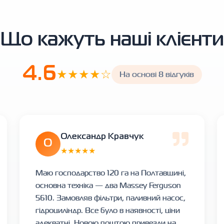
Що кажуть наші клієнти
4.6
★★★★☆
На основі 8 відгуків
Олександр Кравчук
О
★★★★★
Маю господарство 120 га на Полтавщині,
основна техніка — два Massey Ferguson
5610. Замовляв фільтри, паливний насос,
гідроциліндр. Все було в наявності, ціни
адекватні, Новою поштою привезли на