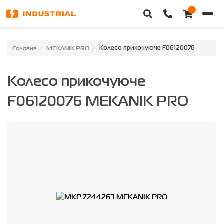
Головна
Головна
MEKANIK PRO
Колесо прикочуюче F06120076
Каталог техніки
Колесо прикочуюче
Категорії
F06120076 MEKANIK PRO
Доставка та оплата
Контакти
Про нас
Особистий кабінет