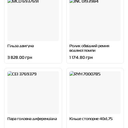
Гільза двигуна
Ролик обвідний ремня
водяної помпи
3 828.00 грн
1 174.80 грн
Пара головна диференціала
Кільце стопорне 40x1,75