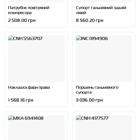
Патрубок повітряний
Супорт гальмівний задній
компресора
лівий
2 508.00 грн
8 560.20 грн
Накладка фари права
Поршень гальмівного
супорта
1 568.16 грн
3 036.00 грн