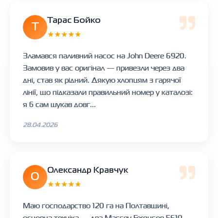
Тарас Бойко
Т
★★★★★
Зламався паливний насос на John Deere 6920.
Замовив у вас оригінал — привезли через два
дні, став як рідний. Дякую хлопцям з гарячої
лінії, що підказали правильний номер у каталозі:
я б сам шукав довг...
28.04.2026
Олександр Кравчук
О
★★★★★
Маю господарство 120 га на Полтавщині,
основна техніка — два Massey Ferguson 5610.