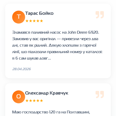
Тарас Бойко
Т
★★★★★
Зламався паливний насос на John Deere 6920.
Замовив у вас оригінал — привезли через два
дні, став як рідний. Дякую хлопцям з гарячої
лінії, що підказали правильний номер у каталозі:
я б сам шукав довг...
28.04.2026
Олександр Кравчук
О
★★★★★
Маю господарство 120 га на Полтавщині,