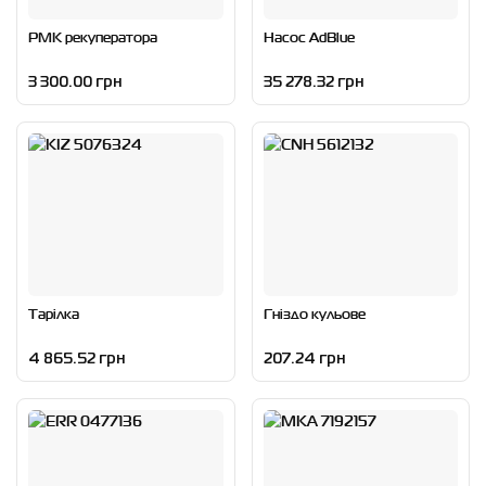
РМК рекуператора
Насос AdBlue
3 300.00 грн
35 278.32 грн
Тарілка
Гніздо кульове
4 865.52 грн
207.24 грн