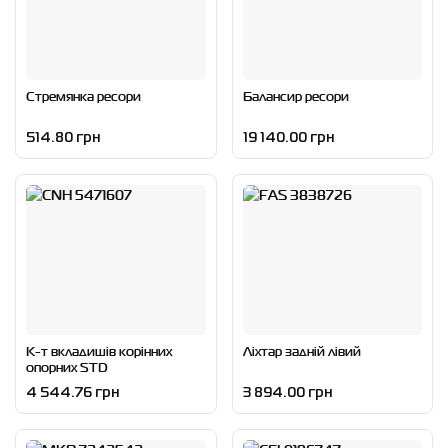
Стремянка ресори
Балансир ресори
514.80 грн
19 140.00 грн
К-т вкладишів корінних
Ліхтар задній лівий
опорних STD
4 544.76 грн
3 894.00 грн