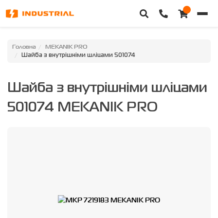
Головна
Головна
MEKANIK PRO
Шайба з внутрішніми шліцами 501074
Каталог техніки
Шайба з внутрішніми шліцами
Категорії
501074 MEKANIK PRO
Доставка та оплата
Контакти
Про нас
Особистий кабінет