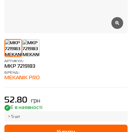
АРТИКУЛ:
MKP 7219183
БРЕНД:
MEKANIK PRO
грн
52.80
Є в наявності
> 5 шт