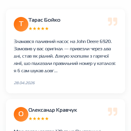
Тарас Бойко
Т
★★★★★
Зламався паливний насос на John Deere 6920.
Замовив у вас оригінал — привезли через два
дні, став як рідний. Дякую хлопцям з гарячої
лінії, що підказали правильний номер у каталозі:
я б сам шукав довг...
28.04.2026
Олександр Кравчук
О
★★★★★