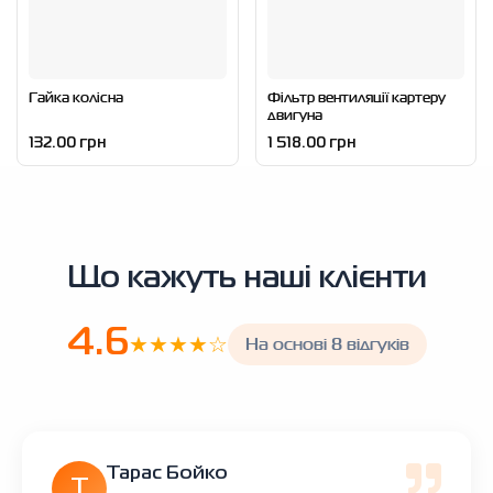
Гайка колісна
Фільтр вентиляції картеру
двигуна
132.00 грн
1 518.00 грн
Що кажуть наші клієнти
4.6
★★★★☆
На основі 8 відгуків
Тарас Бойко
Т