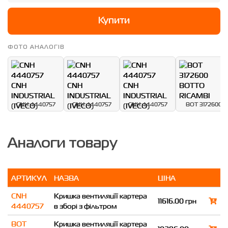
Купити
ФОТО АНАЛОГІВ
CNH 4440757
CNH 4440757
CNH 4440757
BOT 3172600
Аналоги товару
АРТИКУЛ
НАЗВА
ЦІНА
CNH
Кришка вентиляцїї картера
11616.00 грн
4440757
в зборі з фільтром
BOT
Кришка вентиляцїї картера