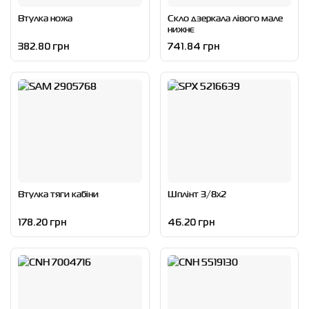
Втулка ножа
Скло дзеркала лівого мале
нижнє
382.80 грн
741.84 грн
Втулка тяги кабіни
Шплінт 3/8x2
178.20 грн
46.20 грн