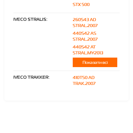
STX 500
260S43 AD
IVECO STRALIS:
STRAL.2007
440S42 AS
STRAL.2007
440S42 AT
STRAL.MY2013
Показати всі
410T50 AD
IVECO TRAKKER:
TRAK.2007