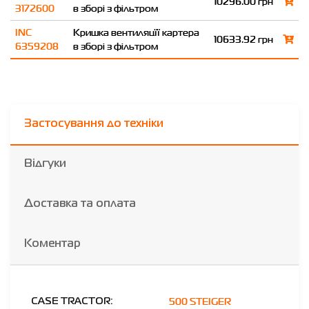
10296.00 грн
3172600
в зборі з фільтром
INC
Кришка вентиляцїї картера
10633.92 грн
6359208
в зборі з фільтром
Застосування до техніки
Відгуки
Доставка та оплата
Коментар
500 STEIGER
CASE TRACTOR: