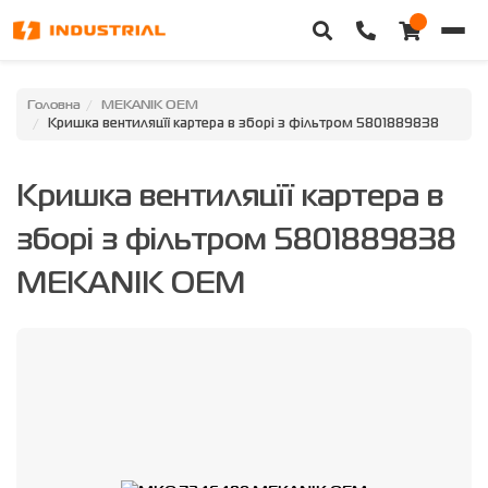
Головна
Головна
MEKANIK OEM
Кришка вентиляцїї картера в зборі з фільтром 5801889838
Каталог техніки
Кришка вентиляцїї картера в
Категорії
зборі з фільтром 5801889838
Доставка та оплата
MEKANIK OEM
Контакти
Про нас
Особистий кабінет