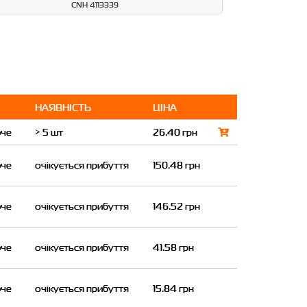
CNH 4113339
НАЯВНІСТЬ
ЦІНА
юче
> 5 шт
26.40 грн
юче
очікується прибуття
150.48 грн
юче
очікується прибуття
146.52 грн
юче
очікується прибуття
41.58 грн
юче
очікується прибуття
15.84 грн