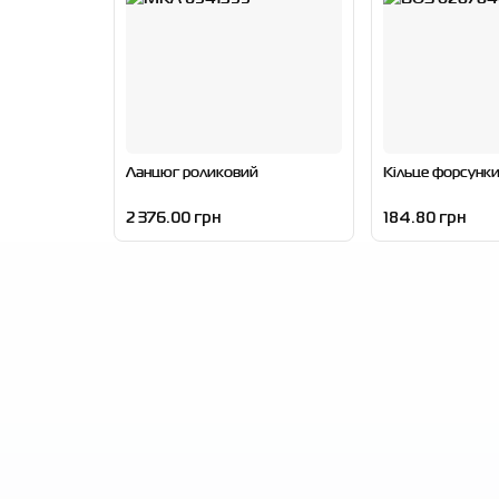
Ланцюг роликовий
Кільце форсунк
2 376.00 грн
184.80 грн