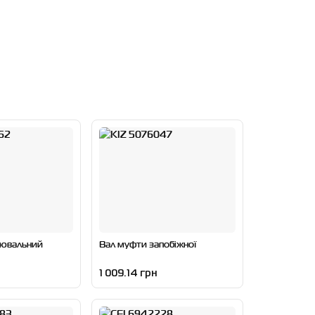
рювальний
Вал муфти запобіжної
1 009.14 грн