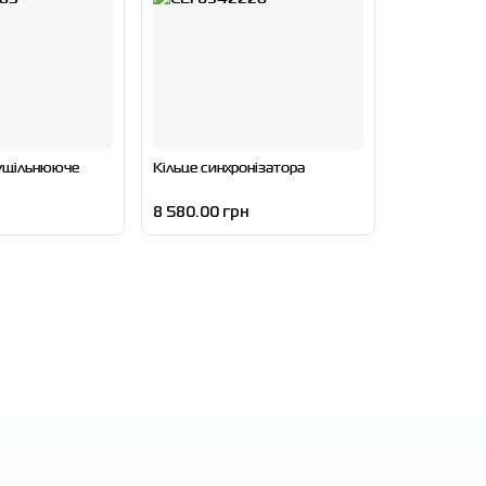
 ущільнююче
Кільце синхронізатора
8 580.00 грн