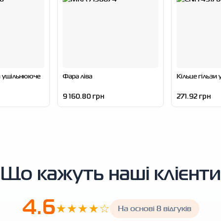
и ущільнююче
Фара ліва
Кільце гільзи
9 160.80 грн
271.92 грн
Що кажуть наші клієнти
4.6
★★★★☆
На основі 8 відгуків