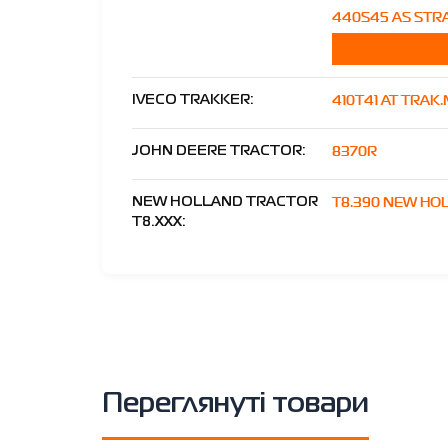
440S45 AS STRA
410T41 AT TRAK
IVECO TRAKKER:
8370R
JOHN DEERE TRACTOR:
T8.390 NEW HO
NEW HOLLAND TRACTOR
T8.XXX:
Переглянуті товари