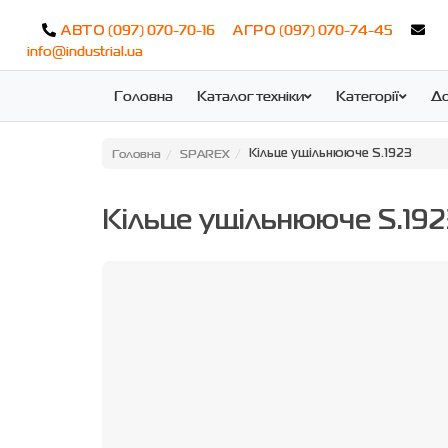
(097) 070-70-16
(097) 070-74-45
АВТО
АГРО
info@industrial.ua
Головна
Каталог техніки
Категорії
До
Головна
SPAREX
Кільце ущільнююче S.1923
Кільце ущільнююче S.19