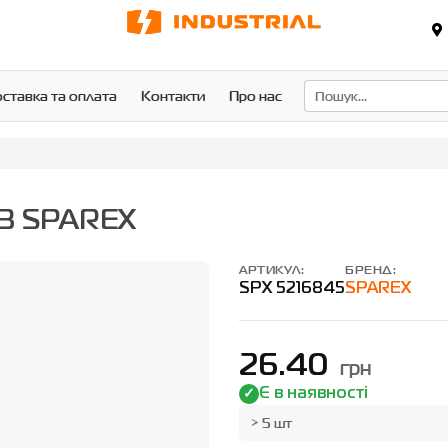
ставка та оплата
Контакти
Про нас
23 SPAREX
АРТИКУЛ:
БРЕНД:
SPX 5216845
SPAREX
26.40
грн
Є в наявності
> 5 шт