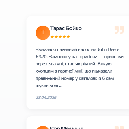
Тарас Бойко
Т
★★★★★
Зламався паливний насос на John Deere
6920. Замовив у вас оригінал — привезли
через два дні, став як рідний. Дякую
хлопцям з гарячої лінії, що підказали
правильний номер у каталозі: я б сам
шукав довг...
28.04.2026
Ігор Мельник