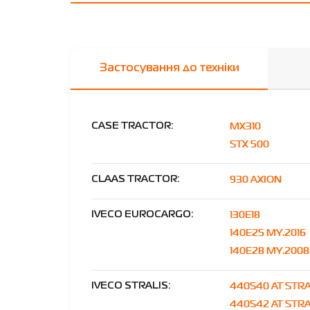
Застосування до техніки
MX310
CASE TRACTOR:
STX 500
930 AXION
CLAAS TRACTOR:
130E18
IVECO EUROCARGO:
140E25 MY.2016
140E28 MY.2008
440S40 AT STRA
IVECO STRALIS:
440S42 AT STR