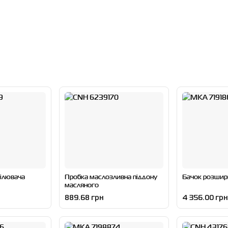
ілювача
Пробка маслозливна піддону
Бачок розши
масляного
889.68 грн
4 356.00 грн