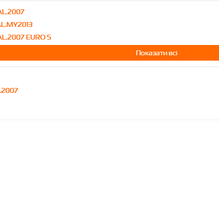
AL.2007
AL.MY2013
L.2007 EURO 5
Показати всі
.2007