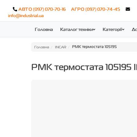
(097) 070-70-16
(097) 070-74-45
АВТО
АГРО
info@industrial.ua
Головна
Каталог техніки
Категорії
До
Головна
INCAR
РМК термостата 105195
РМК термостата 105195 