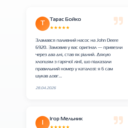
Тарас Бойко
Т
★★★★★
Зламався паливний насос на John Deere
6920. Замовив у вас оригінал — привезли
через два дні, став як рідний. Дякую
хлопцям з гарячої лінії, що підказали
правильний номер у каталозі: я б сам
шукав довг...
28.04.2026
Ігор Мельник
І
★★★★★