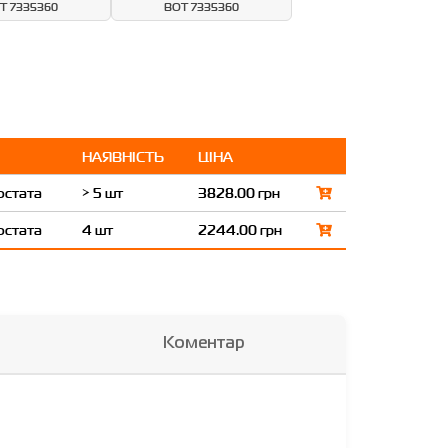
T 7335360
BOT 7335360
НАЯВНІСТЬ
ЦІНА
остата
> 5 шт
3828.00 грн
остата
4 шт
2244.00 грн
Коментар