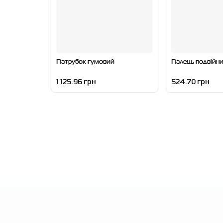
Патрубок гумовий
Палець подвійн
1 125.96 грн
524.70 грн