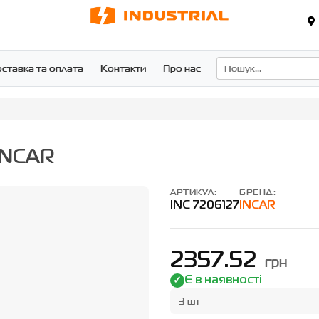
ставка та оплата
Контакти
Про нас
INCAR
АРТИКУЛ:
БРЕНД:
INC 7206127
INCAR
2357.52
грн
Є в наявності
3 шт