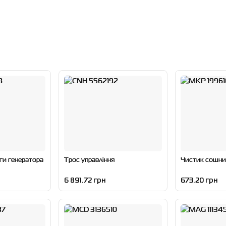
ги генератора
Трос управління
Чистик сошни
6 891.72 грн
673.20 грн