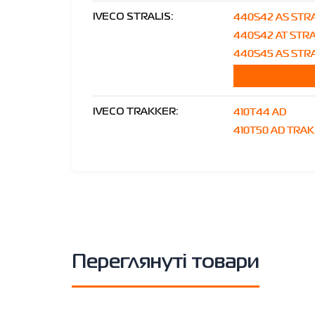
440S42 AS STR
IVECO STRALIS:
440S42 AT STR
440S45 AS STRA
410T44 AD
IVECO TRAKKER:
410T50 AD TRAK
Переглянуті товари