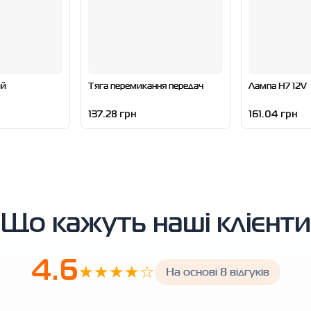
ий
Тяга перемикання передач
Лампа H7 12V
137.28 грн
161.04 грн
Що кажуть наші клієнти
4.6
★★★★☆
На основі 8 відгуків