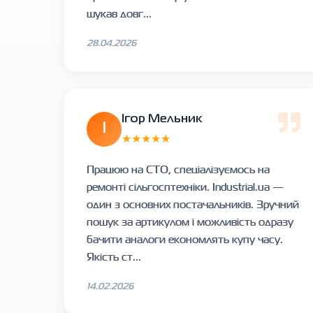
шукав довг...
28.04.2026
Ігор Мельник
І
★★★★★
Працюю на СТО, спеціалізуємось на
ремонті сільгосптехніки. Industrial.ua —
один з основних постачальників. Зручний
пошук за артикулом і можливість одразу
бачити аналоги економлять купу часу.
Якість ст...
14.02.2026