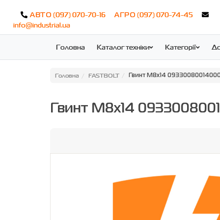
(097) 070-70-16
(097) 070-74-45
АВТО
АГРО
info@industrial.ua
Головна
Каталог техніки
Категорії
До
Головна
FASTBOLT
Гвинт M8x14 0933008001400
Гвинт M8x14 093300800