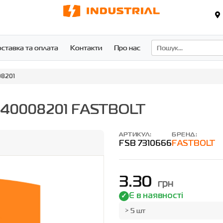
ставка та оплата
Контакти
Про нас
08201
140008201 FASTBOLT
АРТИКУЛ:
БРЕНД:
FSB 7310666
FASTBOLT
3.30
грн
Є в наявності
> 5 шт