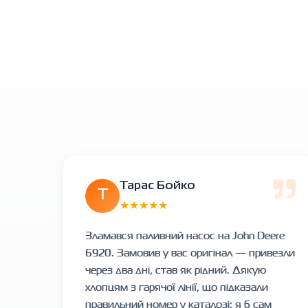
Тарас Бойко
Т
★★★★★
Зламався паливний насос на John Deere
6920. Замовив у вас оригінал — привезли
через два дні, став як рідний. Дякую
хлопцям з гарячої лінії, що підказали
правильний номер у каталозі: я б сам