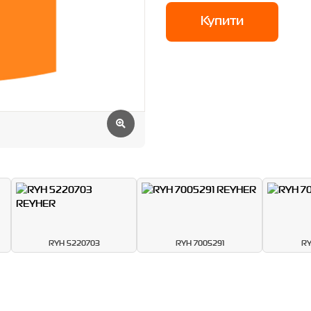
Купити
RYH 5220703
RYH 7005291
RY