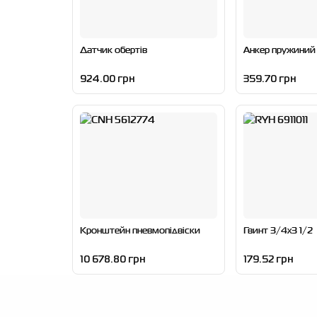
Датчик обертів
Анкер пружиний
924.00 грн
359.70 грн
Кронштейн пневмопідвіски
Гвинт 3/4x3 1/2
10 678.80 грн
179.52 грн