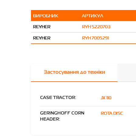
ВИРОБНИК
АРТИКУЛ
REYHER
RYH 5220703
REYHER
RYH 7005291
Застосування до техніки
JX 110
CASE TRACTOR:
ROTA DISC
GERINGHOFF CORN
HEADER: