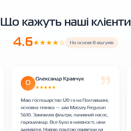
Що кажуть наші клієнти
4.6
★★★★☆
На основі 8 відгуків
Олександр Кравчук
О
★★★★★
Маю господарство 120 га на Полтавщині,
основна техніка — два Massey Ferguson
5610. Замовляв фільтри, паливний насос,
гідроциліндр. Все було в наявності, ціни
адекватні, Новою поштою привезли на