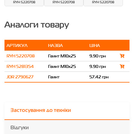
RYH 5220708
RYH 5220708
RYH 5220708
Аналоги товару
АРТИКУЛ
НАЗВА
ЦІНА
RYH 5220708
Гвинт M10x25
9.90 грн
RYH 5281354
Гвинт M10x25
9.90 грн
JDR 2790627
Гвинт
57.42 грн
Застосування до техніки
Відгуки