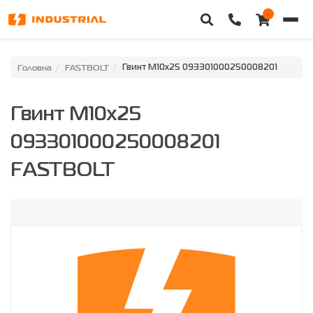
Головна
Головна
FASTBOLT
Гвинт M10x25 093301000250008201
Каталог техніки
Гвинт M10x25
Категорії
093301000250008201
Доставка та оплата
FASTBOLT
Контакти
Про нас
Особистий кабінет