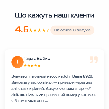
Що кажуть наші клієнти
4.6
★★★★☆
На основі 8 відгуків
Тарас Бойко
Т
★★★★★
Зламався паливний насос на John Deere 6920.
Замовив у вас оригінал — привезли через два
дні, став як рідний. Дякую хлопцям з гарячої
лінії, що підказали правильний номер у каталозі:
я б сам шукав довг...