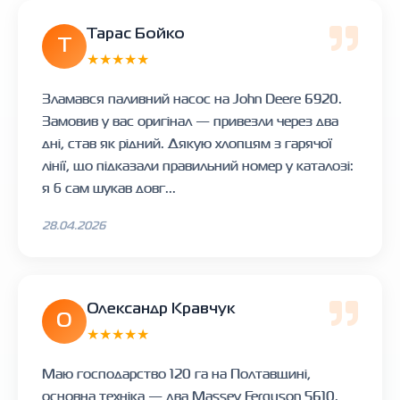
Тарас Бойко
Т
★★★★★
Зламався паливний насос на John Deere 6920.
Замовив у вас оригінал — привезли через два
дні, став як рідний. Дякую хлопцям з гарячої
лінії, що підказали правильний номер у каталозі:
я б сам шукав довг...
28.04.2026
Олександр Кравчук
О
★★★★★
Маю господарство 120 га на Полтавщині,
основна техніка — два Massey Ferguson 5610.