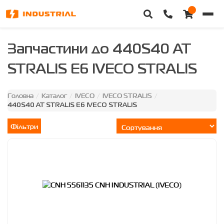
Головна
Запчастини до 440S40 AT
STRALIS E6 IVECO STRALIS
Каталог техніки
Категорії
Головна
Каталог
IVECO
IVECO STRALIS
/
/
/
/
440S40 AT STRALIS E6 IVECO STRALIS
Доставка та оплата
Фільтри
Контакти
Про нас
Особистий кабінет