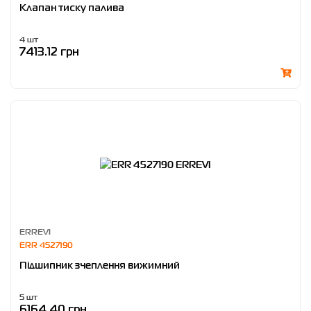
Клапан тиску палива
4 шт
7413.12 грн
ERREVI
ERR 4527190
Підшипник зчеплення вижимний
5 шт
6164.40 грн