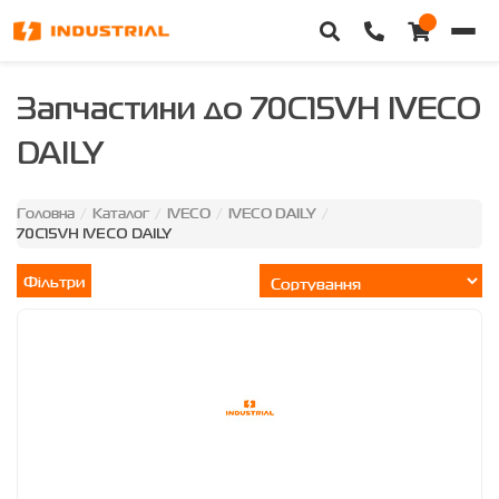
Головна
Запчастини до 70C15VH IVECO
DAILY
Каталог техніки
Категорії
Головна
Каталог
IVECO
IVECO DAILY
/
/
/
/
70C15VH IVECO DAILY
Доставка та оплата
Фільтри
Контакти
Про нас
Особистий кабінет