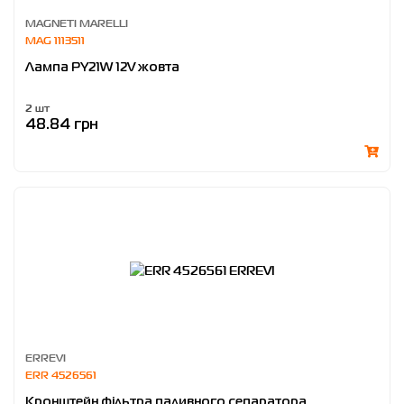
MAGNETI MARELLI
MAG 1113511
Лампа PY21W 12V жовта
2 шт
48.84 грн
ERREVI
ERR 4526561
Кронштейн фільтра паливного сепаратора