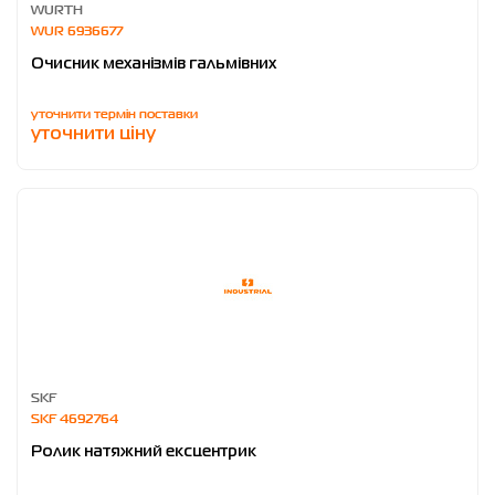
WURTH
WUR 6936677
Очисник механізмів гальмівних
уточнити термін поставки
уточнити ціну
SKF
SKF 4692764
Ролик натяжний ексцентрик