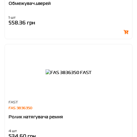
Обмежувач дверей
1 шт
558.36 грн
FAST
FAS 3836350
Ролик натягувача ремня
4 шт
534.60 грн