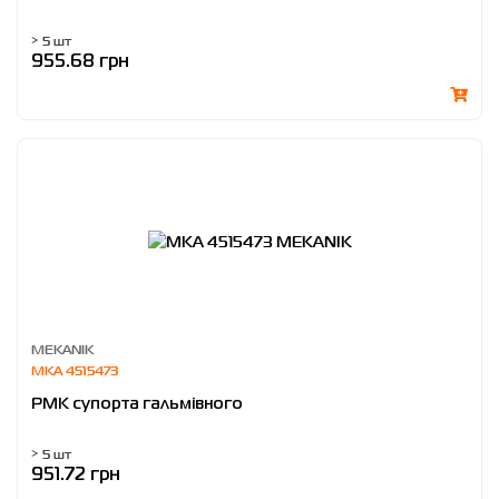
> 5 шт
955.68 грн
MEKANIK
MKA 4515473
РМК супорта гальмівного
> 5 шт
951.72 грн