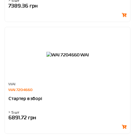
> 5 шт
7389.36 грн
WAI
WAI 7204660
Стартер в зборі
> 5 шт
6891.72 грн