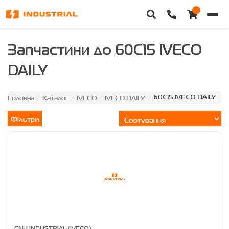
Головна
Запчастини до 60C15 IVECO
DAILY
Каталог техніки
Категорії
Головна
Каталог
IVECO
IVECO DAILY
/
/
/
/
60C15 IVECO DAILY
Фільтри
Доставка та оплата
Контакти
Про нас
Особистий кабінет
CNH INDUSTRIAL (IVECO)