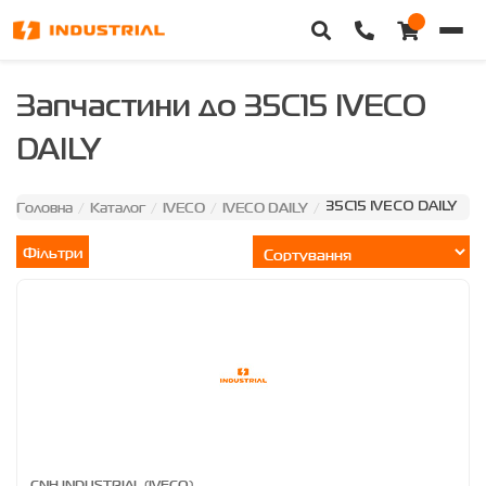
Головна
Запчастини до 35C15 IVECO
DAILY
Каталог техніки
Категорії
Головна
Каталог
IVECO
IVECO DAILY
/
/
/
/
35C15 IVECO DAILY
Фільтри
Доставка та оплата
Контакти
Про нас
Особистий кабінет
CNH INDUSTRIAL (IVECO)