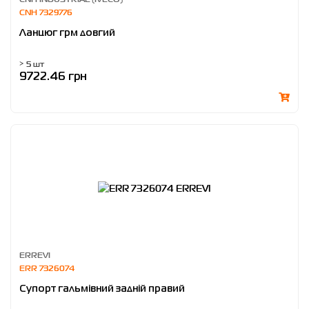
CNH 7329776
Ланцюг грм довгий
> 5 шт
9722.46 грн
ERREVI
ERR 7326074
Супорт гальмівний задній правий