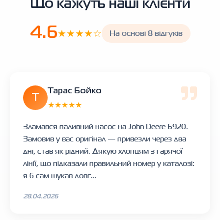
Що кажуть наші клієнти
4.6
★★★★☆
На основі 8 відгуків
Тарас Бойко
Т
★★★★★
Зламався паливний насос на John Deere 6920.
Замовив у вас оригінал — привезли через два
дні, став як рідний. Дякую хлопцям з гарячої
лінії, що підказали правильний номер у каталозі:
я б сам шукав довг...
28.04.2026