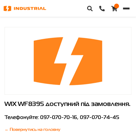
WIX WF8395
Головна
Каталог техніки
Категорії
Доставка та оплата
Контакти
Про нас
WIX WF8395
доступний під замовлення.
Особистий кабінет
Телефонуйте:
097-070-70-16
,
097-070-74-45
← Повернутись на головну