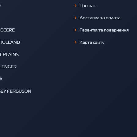
O
Про нас
Доставка та оплата
 DEERE
Гарантія та повернення
HOLLAND
Карта сайту
T PLAINS
LENGER
A
EY FERGUSON