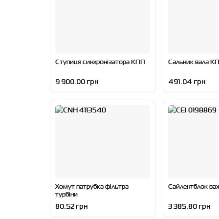
Ступиця синхронізатора КПП
Сальник вала К
9 900.00 грн
491.04 грн
Хомут патрубка фільтра
Сайлентблок ва
турбіни
80.52 грн
3 385.80 грн