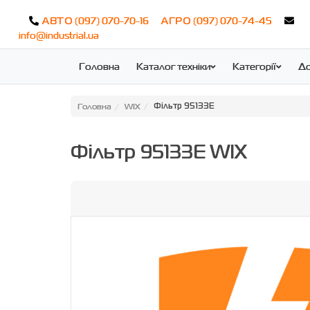
(097) 070-70-16
(097) 070-74-45
АВТО
АГРО
info@industrial.ua
Головна
Каталог техніки
Категорії
До
Головна
WIX
Фільтр 95133E
Фільтр 95133E WIX