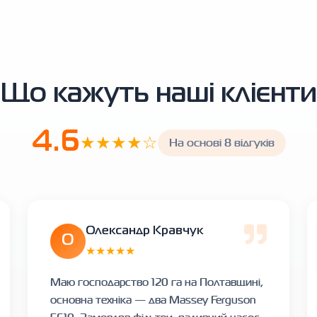
Що кажуть наші клієнти
4.6
★★★★☆
На основі 8 відгуків
Олександр Кравчук
О
★★★★★
Маю господарство 120 га на Полтавщині,
основна техніка — два Massey Ferguson