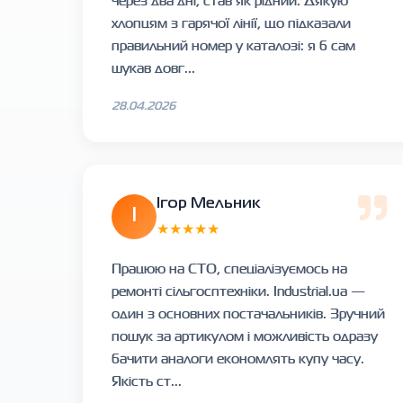
через два дні, став як рідний. Дякую
хлопцям з гарячої лінії, що підказали
правильний номер у каталозі: я б сам
шукав довг...
28.04.2026
Ігор Мельник
І
★★★★★
Працюю на СТО, спеціалізуємось на
ремонті сільгосптехніки. Industrial.ua —
один з основних постачальників. Зручний
пошук за артикулом і можливість одразу
бачити аналоги економлять купу часу.
Якість ст...