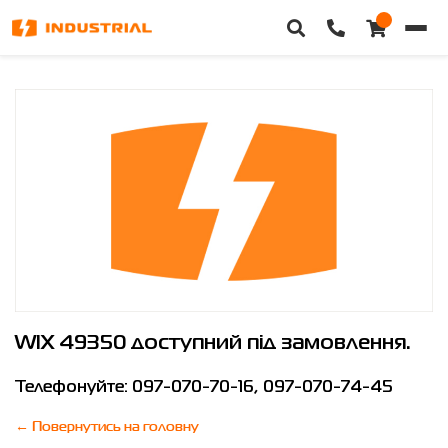
WIX 49350
Головна
Каталог техніки
Категорії
Доставка та оплата
Контакти
Про нас
WIX 49350
доступний під замовлення.
Особистий кабінет
Телефонуйте:
097-070-70-16
,
097-070-74-45
← Повернутись на головну