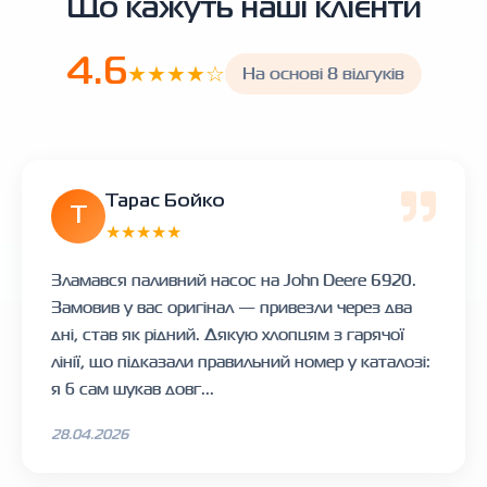
Що кажуть наші клієнти
4.6
★★★★☆
На основі 8 відгуків
Тарас Бойко
Т
★★★★★
Зламався паливний насос на John Deere 6920.
Замовив у вас оригінал — привезли через два
дні, став як рідний. Дякую хлопцям з гарячої
лінії, що підказали правильний номер у каталозі:
я б сам шукав довг...
28.04.2026