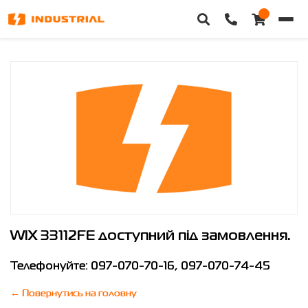
WIX 33112FE
Головна
Каталог техніки
Категорії
Доставка та оплата
Контакти
Про нас
WIX 33112FE
доступний під замовлення.
Особистий кабінет
Телефонуйте:
097-070-70-16
,
097-070-74-45
← Повернутись на головну