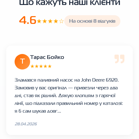
Що кажуть наші клієнти
4.6
★★★★☆
На основі 8 відгуків
Тарас Бойко
Т
★★★★★
Зламався паливний насос на John Deere 6920.
Замовив у вас оригінал — привезли через два
дні, став як рідний. Дякую хлопцям з гарячої
лінії, що підказали правильний номер у каталозі:
я б сам шукав довг...
28.04.2026