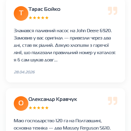
Тарас Бойко
Т
★★★★★
Зламався паливний насос на John Deere 6920.
Замовив у вас оригінал — привезли через два
дні, став як рідний. Дякую хлопцям з гарячої
лінії, що підказали правильний номер у каталозі:
я б сам шукав довг...
28.04.2026
Олександр Кравчук
О
★★★★★
Маю господарство 120 га на Полтавщині,
основна техніка — два Massey Ferguson 5610.