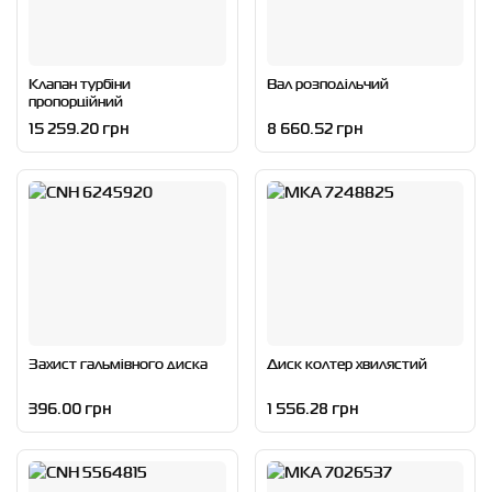
Клапан турбіни
Вал розподільчий
пропорційний
15 259.20 грн
8 660.52 грн
Захист гальмівного диска
Диск колтер хвилястий
396.00 грн
1 556.28 грн