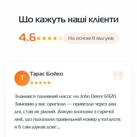
Що кажуть наші клієнти
4.6
★★★★☆
На основі 8 відгуків
Тарас Бойко
Т
★★★★★
Зламався паливний насос на John Deere 6920.
Замовив у вас оригінал — привезли через два
дні, став як рідний. Дякую хлопцям з гарячої
лінії, що підказали правильний номер у каталозі:
я б сам шукав довг...