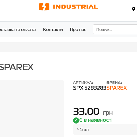
ставка та оплата
Контакти
Про нас
1 SPAREX
АРТИКУЛ:
БРЕНД:
SPX 5283283
SPAREX
33.00
грн
Є в наявності
> 5 шт