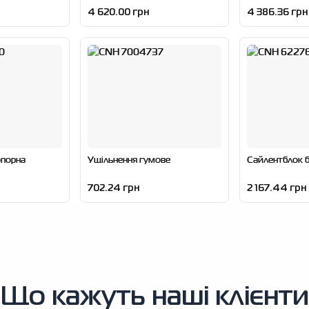
4 620.00 грн
4 386.36 грн
опорна
Ущiльнення гумове
Сайлентблок б
702.24 грн
2 167.44 грн
Що кажуть наші клієнти