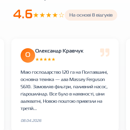
4.6
★★★★☆
На основі 8 відгуків
Олександр Кравчук
О
★★★★★
Маю господарство 120 га на Полтавщині,
основна техніка — два Massey Ferguson
5610. Замовляв фільтри, паливний насос,
гідроциліндр. Все було в наявності, ціни
адекватні, Новою поштою привезли на
третій...
08.04.2026