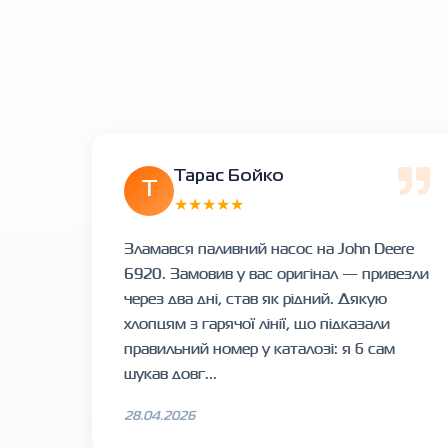
Тарас Бойко
Т
★★★★★
Зламався паливний насос на John Deere
6920. Замовив у вас оригінал — привезли
через два дні, став як рідний. Дякую
хлопцям з гарячої лінії, що підказали
правильний номер у каталозі: я б сам
шукав довг...
28.04.2026