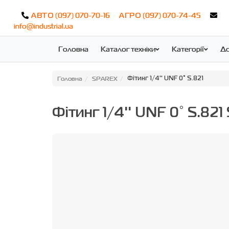
(097) 070-70-16
(097) 070-74-45
АВТО
АГРО
info@industrial.ua
Головна
Каталог техніки
Категорії
До
Головна
SPAREX
Фітинг 1/4'' UNF 0° S.821
Фітинг 1/4'' UNF 0° S.82