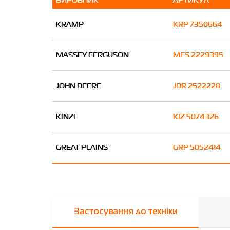
KRAMP
KRP 7350664
MASSEY FERGUSON
MFS 2229395
JOHN DEERE
JDR 2522228
KINZE
KIZ 5074326
GREAT PLAINS
GRP 5052414
Застосування до техніки