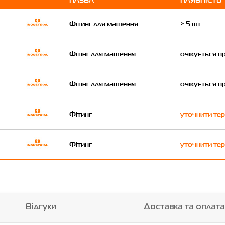
Фітинг для мащення
> 5 шт
Фітінг для мащення
очікується п
Фiтiнг для мащення
очікується п
Фітинг
уточнити тер
Фітинг
уточнити тер
Відгуки
Доставка та оплата