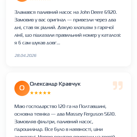
Зламався паливний насос на John Deere 6920.
Замовив у вас оригінал — привезли через два
дні, став як рідний. Дякую хлопцям з гарячої
лінії, що підказали правильний номер у каталозі:
я б сам шукав довг...
28.04.2026
Олександр Кравчук
О
★★★★★
Маю господарство 120 га на Полтавщині,
основна техніка — два Massey Ferguson 5610.
Замовляв фільтри, паливний насос,
гідроциліндр. Все було в наявності, ціни
адекватні, Новою поштою привезли на третій...