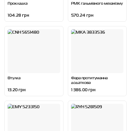
Прокладка
РМК гальмівного механізму
104.28 грн
570.24 грн
Втулка
Фара протитуманна
додаткова
13.20 грн
1 386.00 грн