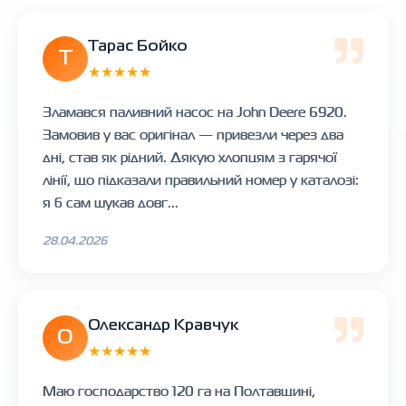
Тарас Бойко
Т
★★★★★
Зламався паливний насос на John Deere 6920.
Замовив у вас оригінал — привезли через два
дні, став як рідний. Дякую хлопцям з гарячої
лінії, що підказали правильний номер у каталозі:
я б сам шукав довг...
28.04.2026
Олександр Кравчук
О
★★★★★
Маю господарство 120 га на Полтавщині,