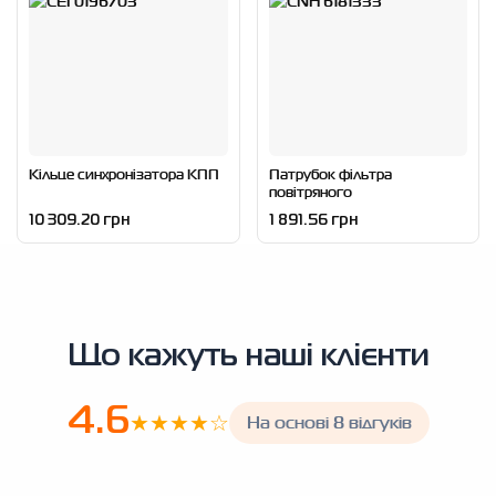
Кільце синхронізатора КПП
Патрубок фільтра
повітряного
10 309.20 грн
1 891.56 грн
Що кажуть наші клієнти
4.6
★★★★☆
На основі 8 відгуків