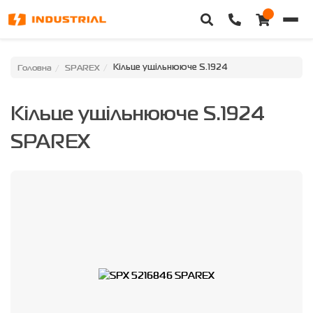
Головна
Головна
SPAREX
Кільце ущільнююче S.1924
Каталог техніки
Кільце ущільнююче S.1924
Категорії
SPAREX
Доставка та оплата
Контакти
Про нас
Особистий кабінет