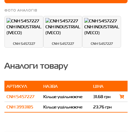
ФОТО АНАЛОГІВ
CNH 5457227
CNH 5457227
CNH 5457227
Аналоги товару
АРТИКУЛ
НАЗВА
ЦІНА
CNH 5457227
Кільце ущільнююче
31.68 грн
CNH 3993185
Кільце ущільнююче
23.76 грн