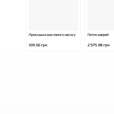
Прокладка масляного насосу
Пeтля дверей
109.56 грн
2 575.98 грн