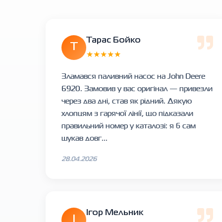
Тарас Бойко
Т
★★★★★
Зламався паливний насос на John Deere
6920. Замовив у вас оригінал — привезли
через два дні, став як рідний. Дякую
хлопцям з гарячої лінії, що підказали
правильний номер у каталозі: я б сам
шукав довг...
28.04.2026
Ігор Мельник
І