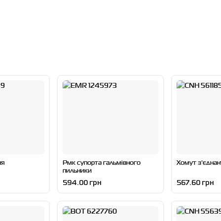
ня
Рмк супорта гальмівного
Хомут з'єдна
пильники
594.00 грн
567.60 грн