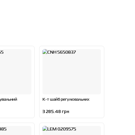
нувальний
К-т шайб регулювальних
3 285.48 грн