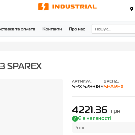
ставка та оплата
Контакти
Про нас
483 SPAREX
АРТИКУЛ:
БРЕНД:
SPX 5283189
SPAREX
4221.36
грн
Є в наявності
5 шт