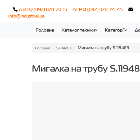
(097) 070-70-16
(097) 070-74-45
АВТО
АГРО
info@industrial.ua
Головна
Каталог техніки
Категорії
До
Головна
SPAREX
Мигалка на трубу S.119483
Мигалка на трубу S.119