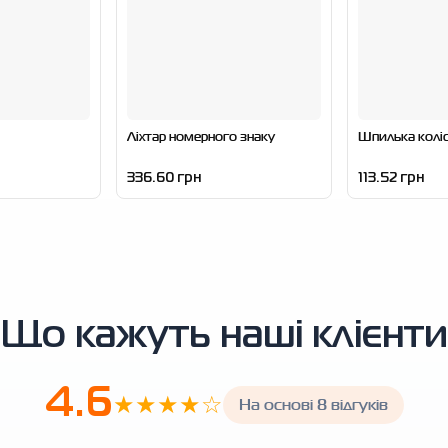
Ліхтар номерного знаку
Шпилька колі
336.60 грн
113.52 грн
Що кажуть наші клієнти
4.6
★★★★☆
На основі 8 відгуків