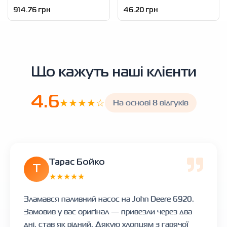
914.76 грн
46.20 грн
Що кажуть наші клієнти
4.6
★★★★☆
На основі 8 відгуків
Тарас Бойко
Т
★★★★★
Зламався паливний насос на John Deere 6920.
Замовив у вас оригінал — привезли через два
дні, став як рідний. Дякую хлопцям з гарячої