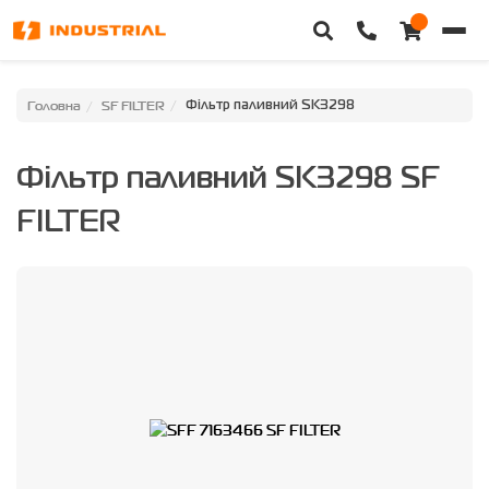
Головна
Головна
SF FILTER
Фільтр паливний SK3298
Каталог техніки
Фільтр паливний SK3298 SF
Категорії
FILTER
Доставка та оплата
Контакти
Про нас
Особистий кабінет