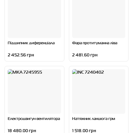
Підшипник диференціала
Фара протитуманна ліва
2 452.56 грн
2 481.60 грн
Електродвигун вентилятора
Натяжник ланцюга грм
18 480.00 грн
1 518.00 грн