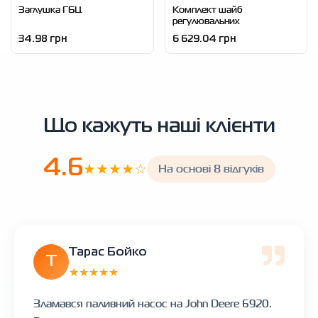
Заглушка ГБЦ
Комплект шайб
регулювальних
34.98 грн
6 629.04 грн
Що кажуть наші клієнти
4.6
★★★★☆
На основі 8 відгуків
Тарас Бойко
Т
★★★★★
Зламався паливний насос на John Deere 6920.