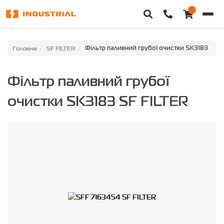
Головна
Головна
SF FILTER
Фільтр паливний грубої очистки SK3183
Каталог техніки
Фільтр паливний грубої
Категорії
очистки SK3183 SF FILTER
Доставка та оплата
Контакти
Про нас
Особистий кабінет