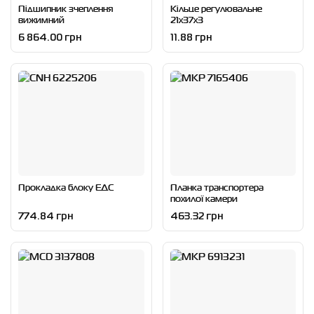
Підшипник зчеплення
Кільце регулювальне
вижимний
21x37x3
6 864.00 грн
11.88 грн
Прокладка блоку ЕДС
Планка транспортера
похилої камери
774.84 грн
463.32 грн