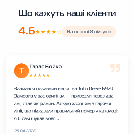
Що кажуть наші клієнти
4.6
★★★★☆
На основі 8 відгуків
Тарас Бойко
Т
★★★★★
Зламався паливний насос на John Deere 6920.
Замовив у вас оригінал — привезли через два
дні, став як рідний. Дякую хлопцям з гарячої
лінії, що підказали правильний номер у каталозі:
я б сам шукав довг...
28.04.2026