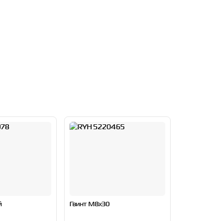
й
Гвинт M8x30