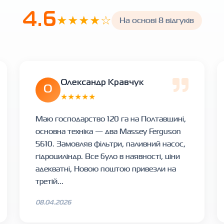
4.6
★★★★☆
На основі 8 відгуків
Олександр Кравчук
О
★★★★★
Маю господарство 120 га на Полтавщині,
основна техніка — два Massey Ferguson
5610. Замовляв фільтри, паливний насос,
гідроциліндр. Все було в наявності, ціни
адекватні, Новою поштою привезли на
третій...
08.04.2026