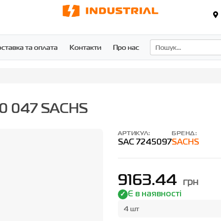
ставка та оплата
Контакти
Про нас
00 047 SACHS
АРТИКУЛ:
БРЕНД:
SAC 7245097
SACHS
9163.44
грн
Є в наявності
4 шт