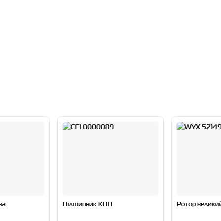
ва
Підшипник КПП
Ротор велики