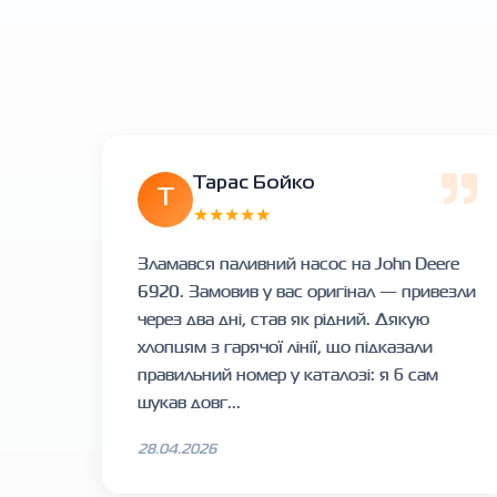
Тарас Бойко
Т
★★★★★
Зламався паливний насос на John Deere
6920. Замовив у вас оригінал — привезли
через два дні, став як рідний. Дякую
хлопцям з гарячої лінії, що підказали
правильний номер у каталозі: я б сам
шукав довг...
28.04.2026