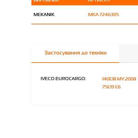
MEKANIK
MKA 7246305
Застосування до техніки
140E18 MY.2008
IVECO EUROCARGO:
75E19 E6