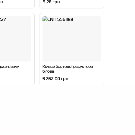
рн
5.28 грн
рдан. валу
Кільце бортової редуктора
бігове
3 762.00 грн