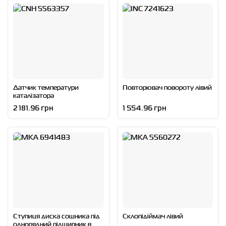
Датчик температури
Повторювач повороту лівий
каталізатора
2 181.96 грн
1 554.96 грн
Ступиця диска сошника під
Склопідіймач лівий
однорядний підшипник в