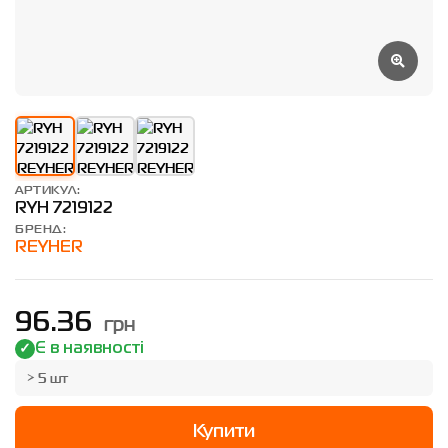
АРТИКУЛ:
RYH 7219122
БРЕНД:
REYHER
грн
96.36
Є в наявності
> 5 шт
Купити