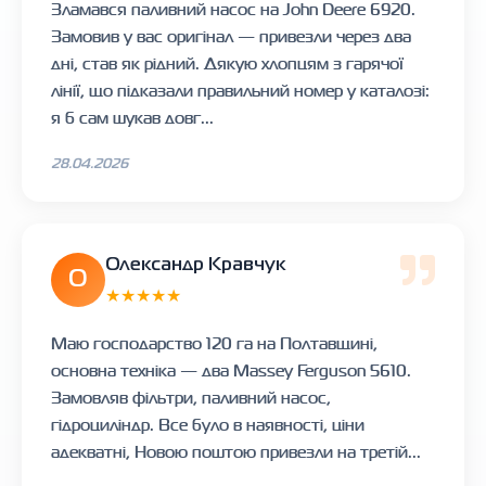
Зламався паливний насос на John Deere 6920.
Замовив у вас оригінал — привезли через два
дні, став як рідний. Дякую хлопцям з гарячої
лінії, що підказали правильний номер у каталозі:
я б сам шукав довг...
28.04.2026
Олександр Кравчук
О
★★★★★
Маю господарство 120 га на Полтавщині,
основна техніка — два Massey Ferguson 5610.
Замовляв фільтри, паливний насос,
гідроциліндр. Все було в наявності, ціни
адекватні, Новою поштою привезли на третій...