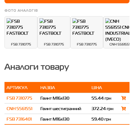
ФОТО АНАЛОГІВ
FSB 7310775
FSB 7310775
FSB 7310775
CNH 5561551
Аналоги товару
АРТИКУЛ
НАЗВА
ЦІНА
FSB 7310775
Гвинт M16x130
55.44 грн
CNH 5561551
Гвинт шестигранний
372.24 грн
FSB 7316401
Гвинт M16x130
59.40 грн