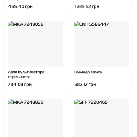
зборі
455.40 грн
1 235.52 грн
Лапа культиватора
Циліндр замку
стрільчаста
784.08 грн
582.12 грн