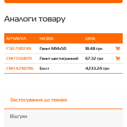
Аналоги товару
АРТИКУЛ
НАЗВА
ЦІНА
FSB 7310748
Гвинт M14x50
18.48 грн
CNH 5561870
Гвинт шестигранний
67.32 грн
CNH 4298786
Болт
4233.24 грн
Застосування до техніки
Відгуки