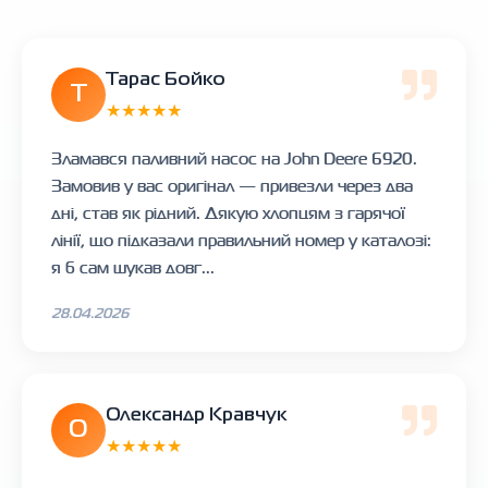
Тарас Бойко
Т
★★★★★
Зламався паливний насос на John Deere 6920.
Замовив у вас оригінал — привезли через два
дні, став як рідний. Дякую хлопцям з гарячої
лінії, що підказали правильний номер у каталозі:
я б сам шукав довг...
28.04.2026
Олександр Кравчук
О
★★★★★