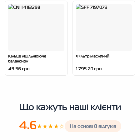
Кільце ущільнююче
Фільтр масляний
балансиру
43.56 грн
1 795.20 грн
Що кажуть наші клієнти
4.6
★★★★☆
На основі 8 відгуків